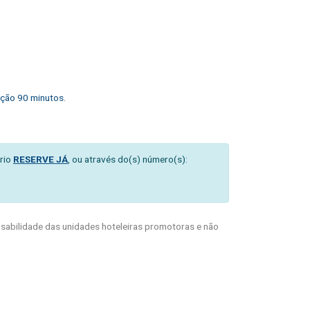
ação 90 minutos.
rio
RESERVE JÁ
, ou através do(s) número(s):
abilidade das unidades hoteleiras promotoras e não