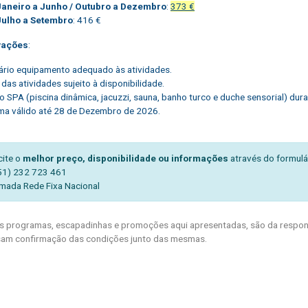
Janeiro a Junho / Outubro a Dezembro
:
373 €
Julho a Setembro
: 416 €
vações
:
rio equipamento adequado às atividades.
 das atividades sujeito à disponibilidade.
to SPA (piscina dinâmica, jacuzzi, sauna, banho turco e duche sensorial) dur
a válido até 28 de Dezembro de 2026.
cite o
melhor preço, disponibilidade ou informações
através do formulá
51) 232 723 461
mada Rede Fixa Nacional
 programas, escapadinhas e promoções aqui apresentadas, são da respons
am confirmação das condições junto das mesmas.