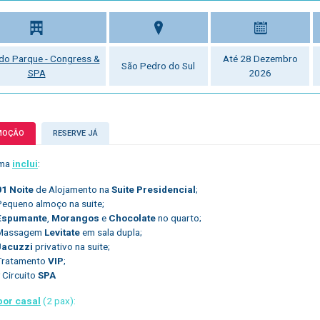
 do Parque - Congress &
Até 28 Dezembro
São Pedro do Sul
SPA
2026
MOÇÃO
RESERVE JÁ
ama
inclui
:
01 Noite
de Alojamento na
Suite Presidencial
;
Pequeno almoço na suite;
Espumante
,
Morangos
e
Chocolate
no quarto;
Massagem
Levitate
em sala dupla;
Jacuzzi
privativo na suite;
Tratamento
VIP
;
 Circuito
SPA
por casal
(2 pax):