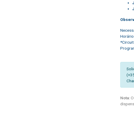
Obser
Necessá
Horário
*Circui
Program
Soli
(+3
Cha
Nota:
Os
dispens