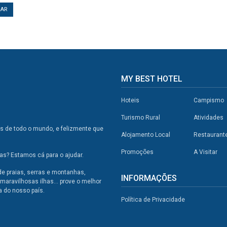
TAR
MY BEST HOTEL
Hoteis
Campismo
Turismo Rural
Atividades
os de todo o mundo, e felizmente que
Alojamento Local
Restaurant
Promoções
A Visitar
s? Estamos cá para o ajudar.
de praias, serras e montanhas,
INFORMAÇÕES
maravilhosas ilhas... prove o melhor
a do nosso país.
Política de Privacidade