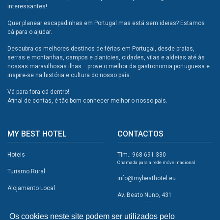
interessantes!
Quer planear escapadinhas em Portugal mas está sem ideias? Estamos
cá para o ajudar.
Descubra os melhores destinos de férias em Portugal, desde praias,
serras e montanhas, campos e planicies, cidades, vilas e aldeias até às
nossas maravilhosas ilhas... prove o melhor da gastronomia portuguesa e
inspire-se na história e cultura do nosso país.
Vá para fora cá dentro!
Afinal de contas, é tão bom conhecer melhor o nosso país.
MY BEST HOTEL
CONTACTOS
Hoteis
Tlm.: 968 691 330
Chamada para a rede móvel nacional
Turismo Rural
info@mybesthotel.eu
Alojamento Local
Av. Beato Nuno, 431
2495-401 Fátima
Promoções
Os cookies neste site podem ser utilizados pelo