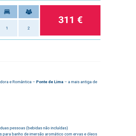
311 €
1
2
tadora e Romântica –
Ponte de Lima
– a mais antiga de
 duas pessoas (bebidas não incluídas)
as para banho de imersão aromático com ervas e óleos