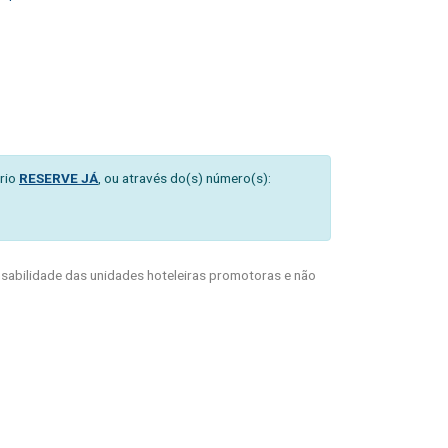
rio
RESERVE JÁ
, ou através do(s) número(s):
abilidade das unidades hoteleiras promotoras e não