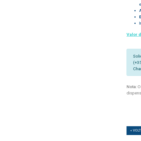
I
Valor 
Soli
(+3
Cha
Nota:
Os
dispens
« VOL