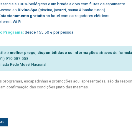
essenciais 100% biológicos e um brinde a dois com flutes de espumante
Acesso ao
Divino Spa
(piscina, jacuzzi, sauna & banho turco)
Estacionamento gratuito
no hotel com carregadores elétricos
nternet Wi-Fi
do Programa:
desde 155,50 € por pessoa
cite o
melhor preço, disponibilidade ou informações
através do formulá
51) 910 587 558
mada Rede Móvel Nacional
 programas, escapadinhas e promoções aqui apresentadas, são da respons
am confirmação das condições junto das mesmas.
TAR