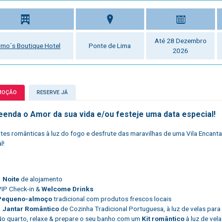
Até 28 Dezembro
mo´s Boutique Hotel
Ponte de Lima
2026
MOÇÃO
RESERVE JÁ
eenda o Amor da sua vida e/ou festeje uma data especial!
ites românticas à luz do fogo e desfrute das maravilhas de uma Vila Encan
l!
1 Noite
de alojamento
VIP Check-in &
Welcome Drinks
Pequeno-almoço
tradicional com produtos frescos locais
1 Jantar Romântico
de Cozinha Tradicional Portuguesa, à luz de velas para
No quarto, relaxe & prepare o seu banho com um
Kit romântico
à luz de vel