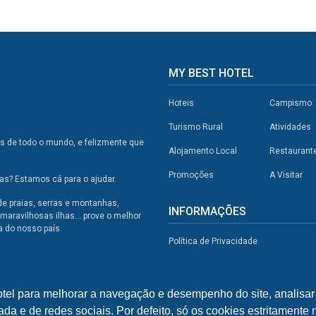
MY BEST HOTEL
Hoteis
Campismo
Turismo Rural
Atividades
os de todo o mundo, e felizmente que
Alojamento Local
Restaurant
Promoções
A Visitar
s? Estamos cá para o ajudar.
de praias, serras e montanhas,
INFORMAÇÕES
maravilhosas ilhas... prove o melhor
a do nosso país.
Política de Privacidade
otel para melhorar a navegação e desempenho do site, analisar 
ada e de redes sociais. Por defeito, só os cookies estritamente