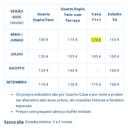
Quarto Duplo
VERÃO
Quarto
Casa
Estúdio
Twin com
2025
Duplo/Twin
T1+1
T0
Terraço
(desde)
MAIO /
100 €
115 €
170 €
135 €
JUNHO
JULHO
120 €
135 €
195 €
150 €
AGOSTO
125 €
140 €
-
160 €
SETEMBRO
110 €
120 €
175 €
140 €
Os preços indicados são por Quarto/Casa e por noite e podem
ser alterados sem aviso prévio, em ocasiões festivas e feriados
especiais
Preços com pequeno-almoço buffet incluído
Epoca Alta
: Estadia mínima: 2 a 3 noites