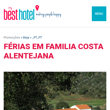
MENU
Promoções
» Beja » _PT_PT
FÉRIAS EM FAMILIA COSTA
ALENTEJANA