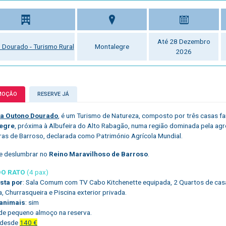
Até 28 Dezembro
 Dourado - Turismo Rural
Montalegre
2026
MOÇÃO
RESERVE JÁ
ta Outono Dourado
, é um Turismo de Natureza, composto por três casas fa
egre
, próxima à Albufeira do Alto Rabagão, numa região dominada pela agr
ras de Barroso, declarada como Património Agrícola Mundial.
e deslumbrar no
Reino Maravilhoso de Barroso
.
DO RATO
(4 pax)
ta por
: Sala Comum com TV Cabo Kitchenette equipada, 2 Quartos de cas
, Churrasqueira e Piscina exterior privada.
 animais
: sim
e pequeno almoço na reserva.
 desde
140 €