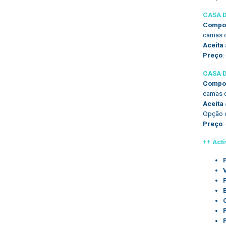
CASA 
Compos
camas d
Aceita
Preço
:
CASA 
Compos
camas d
Aceita
Opção d
Preço
:
++ Act