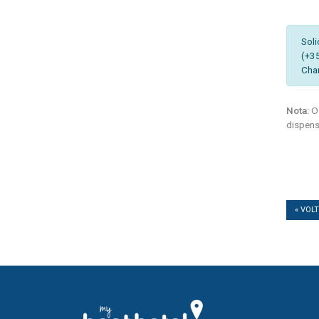
Soli
(+3
Cha
Nota:
Os
dispens
« VOL