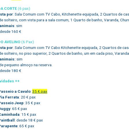
DA CORTE
(6 pax)
ta por
: Sala Comum com TV Cabo, Kitchenette equipada, 2 Quartos de ca
e solteiro, com vista para a sala comum, 1 Quarto de banho, Varanda, Churra
 animais
: sim
 desde 160 €
DO AVELINO
(6 Pax)
ta por
: Sala Comum com TV Cabo Kitchenette equipada, 2 Quartos de cas
e solteiro, no piso superior, 2 Quartos de banho, um em cada piso, Varanda,
 animais:
sim
e pequeno almoço na reserva.
 desde 180 €
ividades ++
Passeio a Cavalo
:
35 € pax
Via Ferrata
: 20 € pax
Passeio Jeep
: 35 € pax
Buggy
: 65 € pax
Caminhada
: 15 € pax
Paintball
: desde 18 € pax
Parapente
: 65 € pax