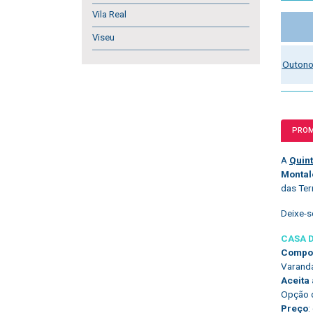
Vila Real
Viseu
Outono
PRO
A
Quin
Montal
das Ter
Deixe-s
CASA 
Compos
Varanda
Aceita
Opção d
Preço
: