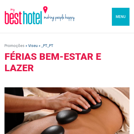
MENU
Promoções
» Viseu » _PT_PT
FÉRIAS BEM-ESTAR E
LAZER