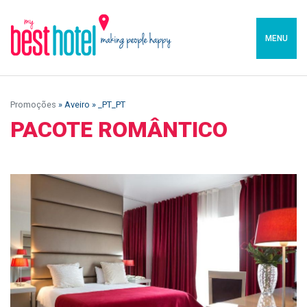
MENU
Promoções
» Aveiro » _PT_PT
PACOTE ROMÂNTICO