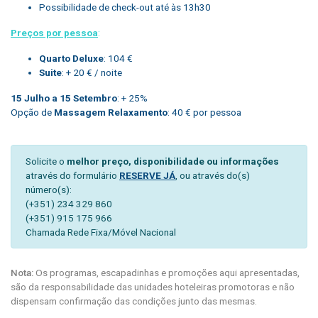
Possibilidade de check-out até às 13h30
Preços por pessoa
:
Quarto Deluxe
: 104 €
Suite
: + 20 € / noite
15 Julho a 15 Setembro
: + 25%
Opção de
Massagem Relaxamento
: 40 € por pessoa
Solicite o
melhor preço, disponibilidade ou informações
através do formulário
RESERVE JÁ
, ou através do(s)
número(s):
(+351) 234 329 860
(+351) 915 175 966
Chamada Rede Fixa/Móvel Nacional
Nota:
Os programas, escapadinhas e promoções aqui apresentadas,
são da responsabilidade das unidades hoteleiras promotoras e não
dispensam confirmação das condições junto das mesmas.