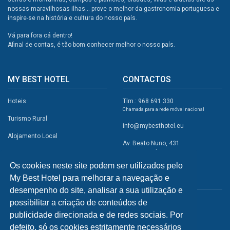
nossas maravilhosas ilhas... prove o melhor da gastronomia portuguesa e
inspire-se na história e cultura do nosso país.
Vá para fora cá dentro!
Afinal de contas, é tão bom conhecer melhor o nosso país.
MY BEST HOTEL
CONTACTOS
Hoteis
Tlm.: 968 691 330
Chamada para a rede móvel nacional
Turismo Rural
info@mybesthotel.eu
Alojamento Local
Av. Beato Nuno, 431
2495-401 Fátima
Promoções
Os cookies neste site podem ser utilizados pelo
Campismo
My Best Hotel para melhorar a navegação e
REDES SOCIAIS
Atividades
desempenho do site, analisar a sua utilização e
possibilitar a criação de conteúdos de
Restaurantes
publicidade direcionada e de redes sociais. Por
A Visitar
defeito, só os cookies estritamente necessários