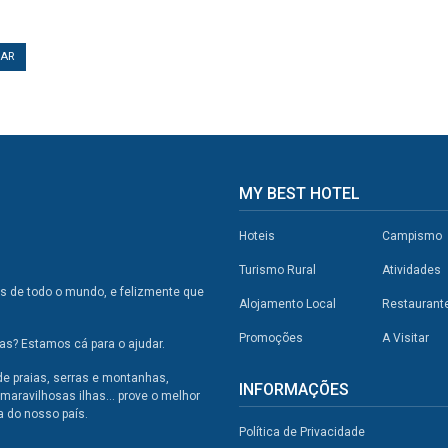
TAR
MY BEST HOTEL
Hoteis
Campismo
Turismo Rural
Atividades
os de todo o mundo, e felizmente que
Alojamento Local
Restaurant
Promoções
A Visitar
s? Estamos cá para o ajudar.
de praias, serras e montanhas,
INFORMAÇÕES
maravilhosas ilhas... prove o melhor
a do nosso país.
Política de Privacidade