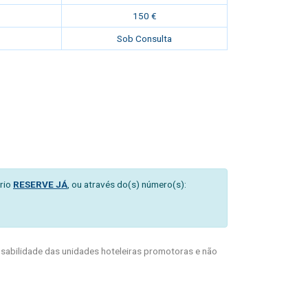
150 €
Sob Consulta
rio
RESERVE JÁ
, ou através do(s) número(s):
abilidade das unidades hoteleiras promotoras e não