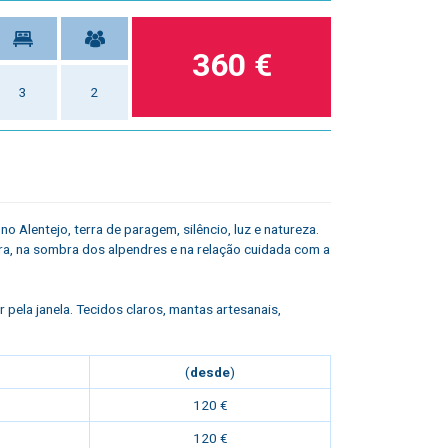
360 €
3
2
, no Alentejo, terra de paragem, silêncio, luz e natureza.
dra, na sombra dos alpendres e na relação cuidada com a
 pela janela.
Tecidos claros, mantas artesanais,
(
desde
)
120 €
120 €