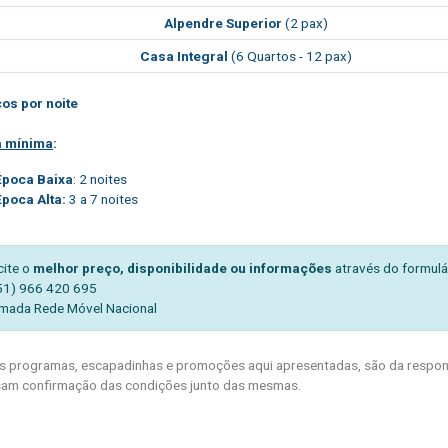
Alpendre Superior
(2 pax)
Casa Integral
(6 Quartos - 12 pax)
os por noite
a mínima
:
Época Baixa
: 2 noites
Época Alta:
3 a 7 noites
cite o
melhor preço, disponibilidade ou informações
através do formulá
51) 966 420 695
mada Rede Móvel Nacional
 programas, escapadinhas e promoções aqui apresentadas, são da respons
am confirmação das condições junto das mesmas.