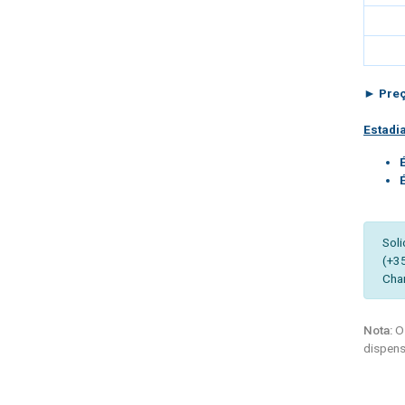
► Preç
Estadi
Soli
(+3
Cha
Nota:
Os
dispens