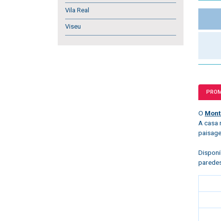
Vila Real
Viseu
PRO
O
Mont
A casa 
paisag
Disponi
paredes