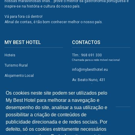
nossas maravilhosas ilhas... prove o melhor da gastronomia portuguesa e
inspire-se na história e cultura do nosso país.
Vá para fora cá dentro!
Afinal de contas, é tão bom conhecer melhor o nosso país.
MY BEST HOTEL
CONTACTOS
Hoteis
Tlm.: 968 691 330
Chamada para a rede móvel nacional
Turismo Rural
info@mybesthotel.eu
Alojamento Local
Av. Beato Nuno, 431
2495-401 Fátima
Promoções
Os cookies neste site podem ser utilizados pelo
Campismo
My Best Hotel para melhorar a navegação e
REDES SOCIAIS
Atividades
desempenho do site, analisar a sua utilização e
possibilitar a criação de conteúdos de
Restaurantes
publicidade direcionada e de redes sociais. Por
A Visitar
defeito, só os cookies estritamente necessários