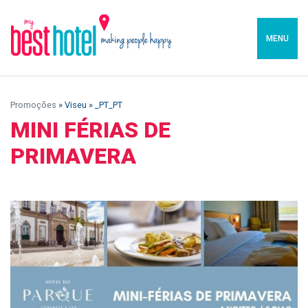
MENU
Promoções
» Viseu » _PT_PT
MINI FÉRIAS DE
PRIMAVERA