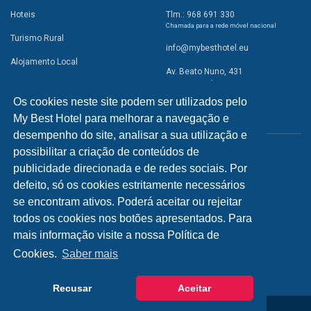
Hoteis
Tlm.: 968 691 330
Chamada para a rede móvel nacional
Turismo Rural
info@mybesthotel.eu
Alojamento Local
Av. Beato Nuno, 431
2495-401 Fátima
Promoções
Os cookies neste site podem ser utilizados pelo
Campismo
My Best Hotel para melhorar a navegação e
REDES SOCIAIS
Atividades
desempenho do site, analisar a sua utilização e
possibilitar a criação de conteúdos de
Restaurantes
publicidade direcionada e de redes sociais. Por
A Visitar
defeito, só os cookies estritamente necessários
se encontram ativos. Poderá aceitar ou rejeitar
INFORMAÇÕES
todos os cookies nos botões apresentados. Para
mais informação visite a nossa Política de
Política de Privacidade
Cookies.
Saber mais
Recusar
Aceitar
© 2026 - My Best Hotel Portugal | by
bild.pt