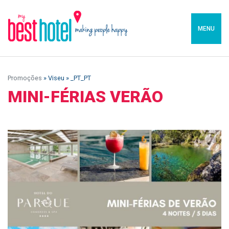
MENU
Promoções
» Viseu » _PT_PT
MINI-FÉRIAS VERÃO