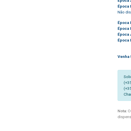
Época 
Época 
Não dis
Época 
Época 
Época 
Época 
Venha 
Soli
(+3
(+3
Cha
Nota:
Os
dispens