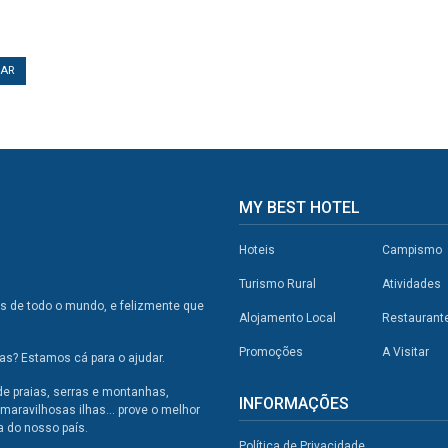
TAR
MY BEST HOTEL
Hoteis
Campismo
Turismo Rural
Atividades
os de todo o mundo, e felizmente que
Alojamento Local
Restaurant
Promoções
A Visitar
s? Estamos cá para o ajudar.
de praias, serras e montanhas,
INFORMAÇÕES
maravilhosas ilhas... prove o melhor
a do nosso país.
Política de Privacidade