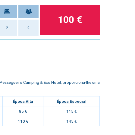
100 €
2
2
o Pessegueiro Camping & Eco Hotel
, proporciona-lhe uma
Época Alta
Época Especial
85 €
115 €
110 €
145 €