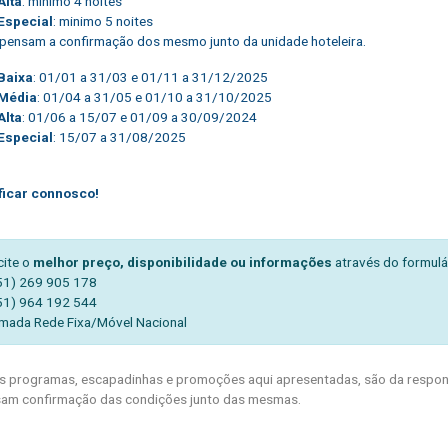
Alta
: minimo 4 noites
Especial
: minimo 5 noites
pensam a confirmação dos mesmo junto da unidade hoteleira.
Baixa
: 01/01 a 31/03 e 01/11 a 31/12/2025
Média
: 01/04 a 31/05 e 01/10 a 31/10/2025
Alta
: 01/06 a 15/07 e 01/09 a 30/09/2024
Especial
: 15/07 a 31/08/2025
ficar connosco!
cite o
melhor preço, disponibilidade ou informações
através do formulá
51) 269 905 178
51) 964 192 544
mada Rede Fixa/Móvel Nacional
 programas, escapadinhas e promoções aqui apresentadas, são da respons
am confirmação das condições junto das mesmas.