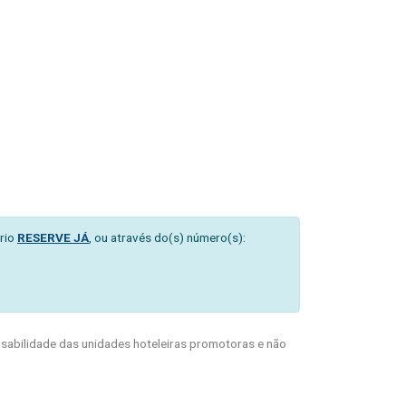
rio
RESERVE JÁ
, ou através do(s) número(s):
abilidade das unidades hoteleiras promotoras e não