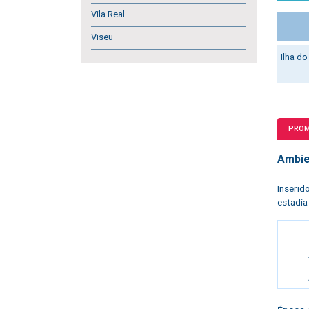
Vila Real
Viseu
Ilha d
PRO
Ambie
Inserid
estadia