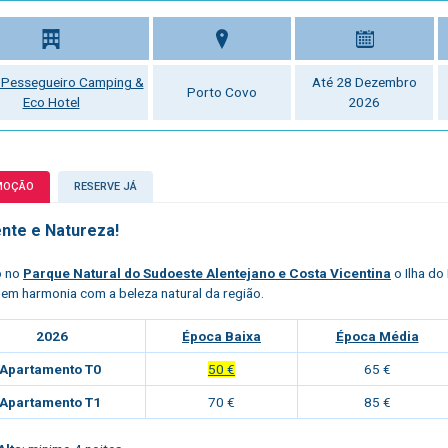
o Pessegueiro Camping &
Até 28 Dezembro
Porto Covo
Eco Hotel
2026
MOÇÃO
RESERVE JÁ
nte e Natureza!
o no
Parque Natural do Sudoeste Alentejano e Costa Vicentina
o
Ilha d
 em harmonia com a beleza natural da região.
2026
Época Baixa
Época Média
Apartamento T0
50 €
65 €
Apartamento T1
70 €
85 €