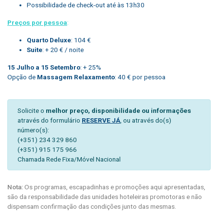
Possibilidade de check-out até às 13h30
Preços por pessoa
:
Quarto Deluxe
: 104 €
Suite
: + 20 € / noite
15 Julho a 15 Setembro
: + 25%
Opção de
Massagem Relaxamento
: 40 € por pessoa
Solicite o
melhor preço, disponibilidade ou informações
através do formulário
RESERVE JÁ
, ou através do(s)
número(s):
(+351) 234 329 860
(+351) 915 175 966
Chamada Rede Fixa/Móvel Nacional
Nota:
Os programas, escapadinhas e promoções aqui apresentadas,
são da responsabilidade das unidades hoteleiras promotoras e não
dispensam confirmação das condições junto das mesmas.