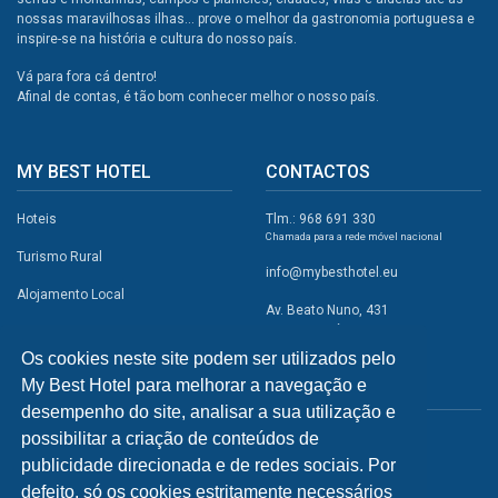
nossas maravilhosas ilhas... prove o melhor da gastronomia portuguesa e
inspire-se na história e cultura do nosso país.
Vá para fora cá dentro!
Afinal de contas, é tão bom conhecer melhor o nosso país.
MY BEST HOTEL
CONTACTOS
Hoteis
Tlm.: 968 691 330
Chamada para a rede móvel nacional
Turismo Rural
info@mybesthotel.eu
Alojamento Local
Av. Beato Nuno, 431
2495-401 Fátima
Promoções
Os cookies neste site podem ser utilizados pelo
Campismo
My Best Hotel para melhorar a navegação e
REDES SOCIAIS
Atividades
desempenho do site, analisar a sua utilização e
possibilitar a criação de conteúdos de
Restaurantes
publicidade direcionada e de redes sociais. Por
A Visitar
defeito, só os cookies estritamente necessários