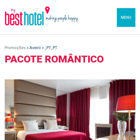
MENU
Promoções
» Aveiro » _PT_PT
PACOTE ROMÂNTICO