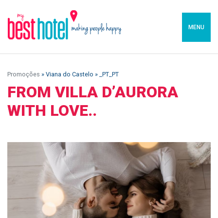
MENU
Promoções
» Viana do Castelo » _PT_PT
FROM VILLA D’AURORA
WITH LOVE..