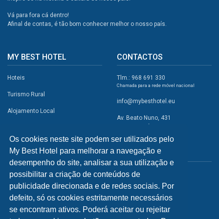
Vá para fora cá dentro!
Afinal de contas, é tão bom conhecer melhor o nosso país.
MY BEST HOTEL
CONTACTOS
Hoteis
Tlm.: 968 691 330
Chamada para a rede móvel nacional
Turismo Rural
info@mybesthotel.eu
Alojamento Local
Av. Beato Nuno, 431
2495-401 Fátima
Promoções
Os cookies neste site podem ser utilizados pelo
Campismo
My Best Hotel para melhorar a navegação e
REDES SOCIAIS
Atividades
desempenho do site, analisar a sua utilização e
possibilitar a criação de conteúdos de
Restaurantes
publicidade direcionada e de redes sociais. Por
A Visitar
defeito, só os cookies estritamente necessários
se encontram ativos. Poderá aceitar ou rejeitar