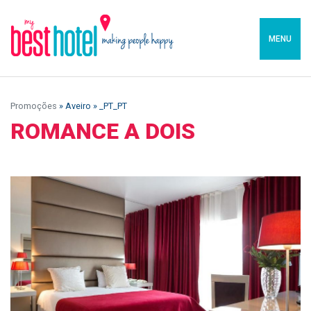
MENU
Promoções
» Aveiro » _PT_PT
ROMANCE A DOIS