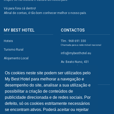
Vá para fora cá dentro!
Afinal de contas, é tão bom conhecer melhor o nosso país.
MY BEST HOTEL
CONTACTOS
Hoteis
Tlm.: 968 691 330
Chamada para a rede móvel nacional
Turismo Rural
info@mybesthotel.eu
Alojamento Local
Av. Beato Nuno, 431
2495-401 Fátima
Promoções
Os cookies neste site podem ser utilizados pelo
Campismo
My Best Hotel para melhorar a navegação e
REDES SOCIAIS
Atividades
desempenho do site, analisar a sua utilização e
possibilitar a criação de conteúdos de
Restaurantes
publicidade direcionada e de redes sociais. Por
A Visitar
defeito, só os cookies estritamente necessários
se encontram ativos. Poderá aceitar ou rejeitar