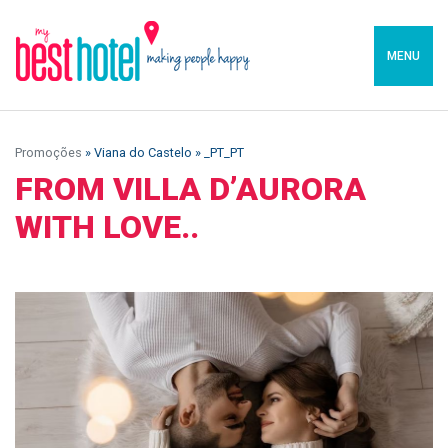
MENU
Promoções
» Viana do Castelo » _PT_PT
FROM VILLA D’AURORA
WITH LOVE..