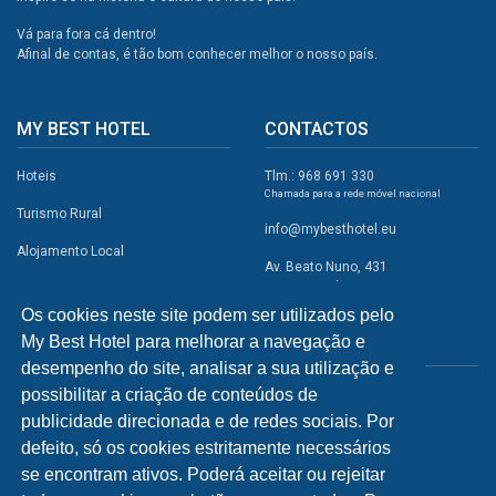
Vá para fora cá dentro!
Afinal de contas, é tão bom conhecer melhor o nosso país.
MY BEST HOTEL
CONTACTOS
Hoteis
Tlm.: 968 691 330
Chamada para a rede móvel nacional
Turismo Rural
info@mybesthotel.eu
Alojamento Local
Av. Beato Nuno, 431
2495-401 Fátima
Promoções
Os cookies neste site podem ser utilizados pelo
Campismo
My Best Hotel para melhorar a navegação e
REDES SOCIAIS
Atividades
desempenho do site, analisar a sua utilização e
possibilitar a criação de conteúdos de
Restaurantes
publicidade direcionada e de redes sociais. Por
A Visitar
defeito, só os cookies estritamente necessários
se encontram ativos. Poderá aceitar ou rejeitar