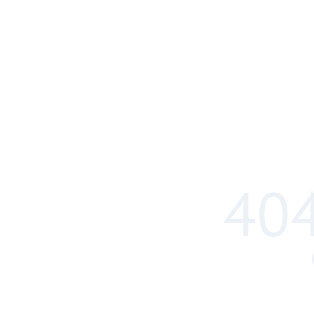
404
WWW