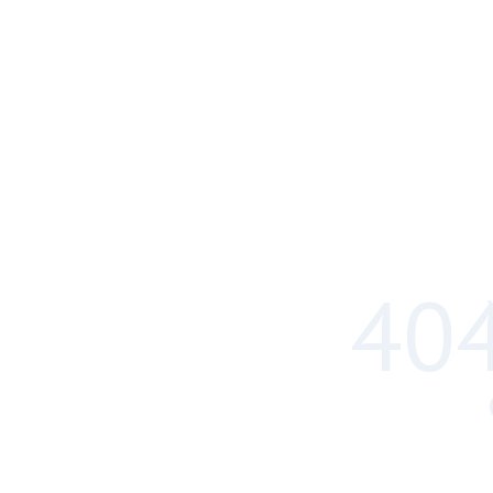
404
WWW