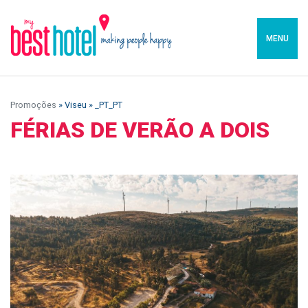
MENU
Promoções
» Viseu » _PT_PT
FÉRIAS DE VERÃO A DOIS