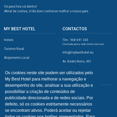
Vá para fora cá dentro!
Afinal de contas, é tão bom conhecer melhor o nosso país.
MY BEST HOTEL
CONTACTOS
Hoteis
Tlm.: 968 691 330
Chamada para a rede móvel nacional
Turismo Rural
info@mybesthotel.eu
Alojamento Local
Av. Beato Nuno, 431
2495-401 Fátima
Promoções
Os cookies neste site podem ser utilizados pelo
Campismo
My Best Hotel para melhorar a navegação e
REDES SOCIAIS
Atividades
desempenho do site, analisar a sua utilização e
possibilitar a criação de conteúdos de
Restaurantes
publicidade direcionada e de redes sociais. Por
A Visitar
defeito, só os cookies estritamente necessários
se encontram ativos. Poderá aceitar ou rejeitar
INFORMAÇÕES
todos os cookies nos botões apresentados. Para