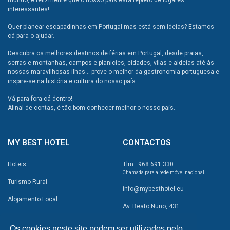
mundo, e felizmente que o nosso país está repleto de lugares
interessantes!
Quer planear escapadinhas em Portugal mas está sem ideias? Estamos
cá para o ajudar.
Descubra os melhores destinos de férias em Portugal, desde praias,
serras e montanhas, campos e planicies, cidades, vilas e aldeias até às
nossas maravilhosas ilhas... prove o melhor da gastronomia portuguesa e
inspire-se na história e cultura do nosso país.
Vá para fora cá dentro!
Afinal de contas, é tão bom conhecer melhor o nosso país.
MY BEST HOTEL
CONTACTOS
Hoteis
Tlm.: 968 691 330
Chamada para a rede móvel nacional
Turismo Rural
info@mybesthotel.eu
Alojamento Local
Av. Beato Nuno, 431
2495-401 Fátima
Promoções
Os cookies neste site podem ser utilizados pelo