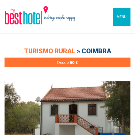
MENU
TURISMO RURAL
» COIMBRA
Desde
80 €