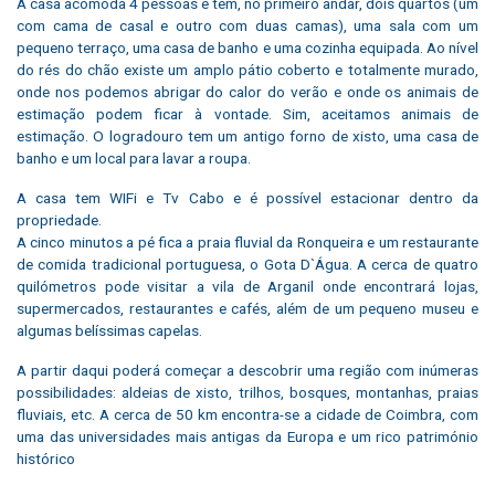
A casa acomoda 4 pessoas e tem, no primeiro andar, dois quartos (um
com cama de casal e outro com duas camas), uma sala com um
pequeno terraço, uma casa de banho e uma cozinha equipada. Ao nível
do rés do chão existe um amplo pátio coberto e totalmente murado,
onde nos podemos abrigar do calor do verão e onde os animais de
estimação podem ficar à vontade. Sim, aceitamos animais de
estimação. O logradouro tem um antigo forno de xisto, uma casa de
banho e um local para lavar a roupa.
A casa tem WIFi e Tv Cabo e é possível estacionar dentro da
propriedade.
A cinco minutos a pé fica a praia fluvial da Ronqueira e um restaurante
de comida tradicional portuguesa, o Gota D`Água. A cerca de quatro
quilómetros pode visitar a vila de Arganil onde encontrará lojas,
supermercados, restaurantes e cafés, além de um pequeno museu e
algumas belíssimas capelas.
A partir daqui poderá começar a descobrir uma região com inúmeras
possibilidades: aldeias de xisto, trilhos, bosques, montanhas, praias
fluviais, etc. A cerca de 50 km encontra-se a cidade de Coimbra, com
uma das universidades mais antigas da Europa e um rico património
histórico