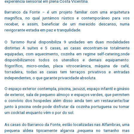
experiência sensorial em plena Costa Vicentina.
Barranco da Fonte – é um projeto familiar com uma arquitetura
magnífica, no qual juntámos rústico e contemporâneo para vos
receber, e assim, beneficiar de um merecido descanso, numa
revigorante estadia em paz e tranquilidade.
O Turismo Rural disponibiliza 9 unidades em duas modalidades
distintas 4 suites e 5 casas, as casas encontram-se totalmente
equipadas, com aquecimento, cozinha em regime self-catering,onde
disponibilizamos todos os utensílios e demais equipamento:
frigorífico, micro-ondas, placa vitrocerâmica, máquina de café,
torradeira, todas as casas tem terraços privativos e entradas
independentes, o que garante privacidade absoluta.
O espaço exterior contempla, piscina, jacuzzi, espaço infantil e ginásio
de exterior, sala de pequeno almoço e espaços verdes, que permitem
o convívio dos hospedes além disso ainda tem um restaurante/bar
junto à piscina onde pode disfrutar da cozinha portuguesa ou tomar
um cocktail enquanto vêm o por do sol.
As casas do Barranco da Fonte, estão localizadas nas Alfambras, uma
pequena aldeia tipicamente algarvia ,pequena no tamanho mas