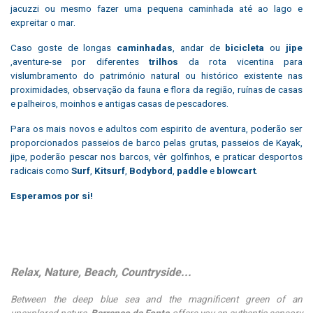
jacuzzi ou mesmo fazer uma pequena caminhada até ao lago e
expreitar o mar.
Caso goste de longas
caminhadas
, andar de
bicicleta
ou
jipe
,aventure-se por diferentes
trilhos
da rota vicentina para
vislumbramento do património natural ou histórico existente nas
proximidades, observação da fauna e flora da região, ruínas de casas
e palheiros, moinhos e antigas casas de pescadores.
Para os mais novos e adultos com espirito de aventura, poderão ser
proporcionados passeios de barco pelas grutas, passeios de Kayak,
jipe, poderão pescar nos barcos, vêr golfinhos, e praticar desportos
radicais como
Surf
,
Kitsurf
,
Bodybord
,
paddle
e
blowcart
.
Esperamos por si!
Relax, Nature, Beach, Countryside...
Between the deep blue sea and the magnificent green of an
unexplored nature,
Barranco da Fonte
offers you an authentic sensory