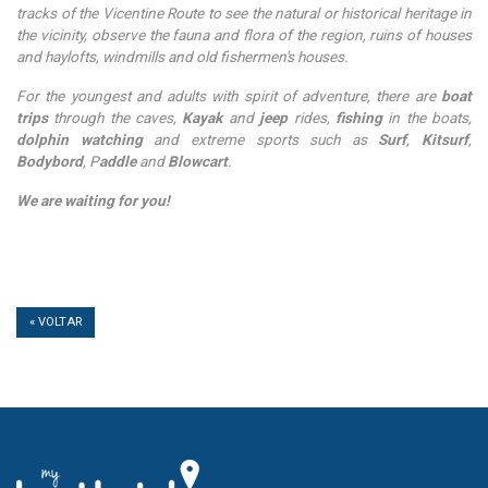
tracks of the Vicentine Route to see the natural or historical heritage in
the vicinity, observe the fauna and flora of the region, ruins of houses
and haylofts, windmills and old fishermen's houses.
For the youngest and adults with spirit of adventure, there are
boat
trips
through the caves,
Kayak
and
jeep
rides,
fishing
in the boats,
dolphin watching
and extreme sports such as
Surf
,
Kitsurf
,
Bodybord
, P
addle
and
Blowcart
.
We are waiting for you!
« VOLTAR