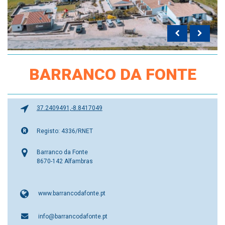
BARRANCO DA FONTE
37.2409491,-8.8417049
Registo: 4336/RNET
Barranco da Fonte
8670-142 Alfambras
www.barrancodafonte.pt
info@barrancodafonte.pt