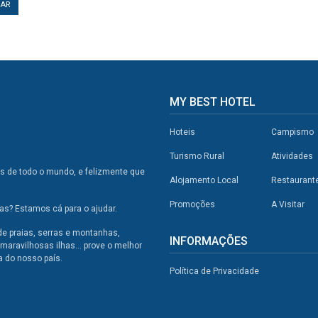
TAR
MY BEST HOTEL
Hoteis
Campismo
Turismo Rural
Atividades
os de todo o mundo, e felizmente que
Alojamento Local
Restaurant
Promoções
A Visitar
s? Estamos cá para o ajudar.
de praias, serras e montanhas,
INFORMAÇÕES
maravilhosas ilhas... prove o melhor
a do nosso país.
Política de Privacidade