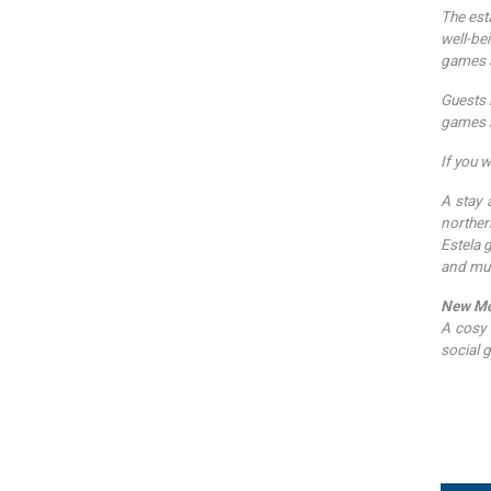
The est
well-be
games a
Guests 
games 
If you w
A stay 
norther
Estela 
and mu
New Mo
A cosy 
social 