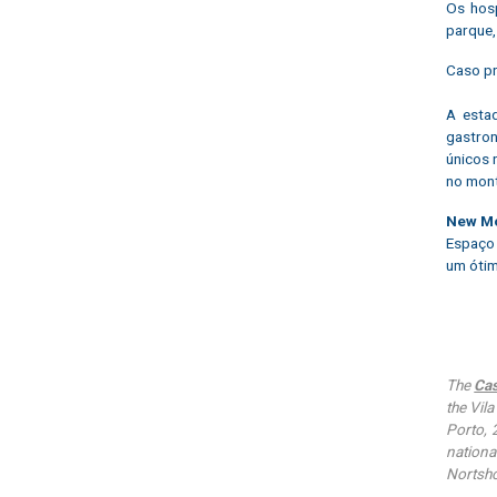
Os hosp
parque,
Caso pr
A estad
gastron
únicos 
no mont
New Mo
Espaço 
um ótim
The
Cas
the Vil
Porto, 
nation
Nortsh