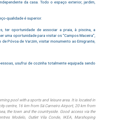
independente da casa. Todo o espaço exterior, jardim,
ço-qualidade é superior.
 ter oportunidade de associar a praia, à piscina, a
ser uma oportunidade para visitar os "Campos Maceira",
no de Póvoa de Varzim, visitar monumento ao Emigrante,
ssoas, usufrui de cozinha totalmente equipada sendo
mming pool with a sports and leisure area. It is located in
city centre, 16 km from Sá Carneiro Airport, 20 km from
ea, the town and the countryside. Good access via the
ntres Modelo, Outlet Vila Conde, IKEA, Marshoping