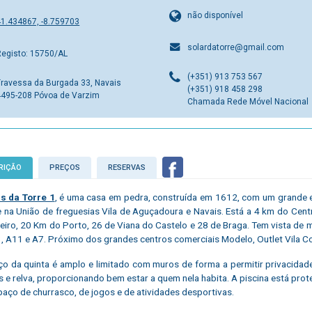
não disponível
41.434867, -8.759703
solardatorre@gmail.com
Registo: 15750/AL
(+351) 913 753 567
Travessa da Burgada 33, Navais
(+351) 918 458 298
4495-208 Póvoa de Varzim
Chamada Rede Móvel Nacional
RIÇÃO
PREÇOS
RESERVAS
s da Torre 1
, é uma casa em pedra, construída em 1612, com um grande es
e na União de freguesias Vila de Aguçadoura e Navais. Está a 4 km do Ce
eiro, 20 Km do Porto, 26 de Viana do Castelo e 28 de Braga. Tem vista de m
, A11 e A7. Próximo dos grandes centros comerciais Modelo, Outlet Vila C
o da quinta é amplo e limitado com muros de forma a permitir privacidad
s e relva, proporcionando bem estar a quem nela habita. A piscina está prot
aço de churrasco, de jogos e de atividades desportivas.