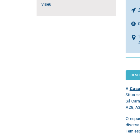
Viseu
DESC
A
Casa
Situa-s
Sá Carn
A28, A3
O espaç
diversa
Tem esp