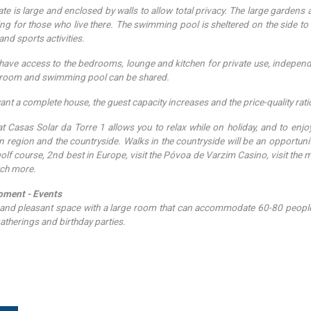
ate is large and enclosed by walls to allow total privacy. The large gardens
ing for those who live there. The swimming pool is sheltered on the side to 
nd sports activities.
have access to the bedrooms, lounge and kitchen for private use, independe
room and swimming pool can be shared.
ant a complete house, the guest capacity increases and the price-quality ratio
at Casas Solar da Torre 1 allows you to relax while on holiday, and to en
n region and the countryside. Walks in the countryside will be an opportunit
golf course, 2nd best in Europe, visit the Póvoa de Varzim Casino, visit the 
ch more.
ment - Events
and pleasant space with a large room that can accommodate 60-80 people, i
gatherings and birthday parties.