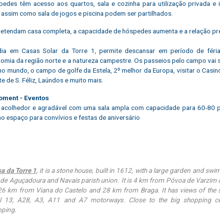
edes têm acesso aos quartos, sala e cozinha para utilização privada e 
 assim como sala de jogos e piscina podem ser partilhados.
etendam casa completa, a capacidade de hóspedes aumenta e a relação pre
ia em Casas Solar da Torre 1, permite descansar em período de férias,
omia da região norte e a natureza campestre. Os passeios pelo campo vai 
no mundo, o campo de golfe da Estela, 2º melhor da Europa, visitar o Casi
e de S. Féliz, Laúndos e muito mais.
ment - Eventos
acolhedor e agradável com uma sala ampla com capacidade para 60-80 pe
o espaço para convívios e festas de aniversário
a da Torre 1
, it is a stone house, built in 1612, with a large garden and swi
a de Aguçadoura and Navais parish union. It is 4 km from Póvoa de Varzim 
26 km from Viana do Castelo and 28 km from Braga. It has views of the s
al 13, A28, A3, A11 and A7 motorways. Close to the big shopping ce
oping.