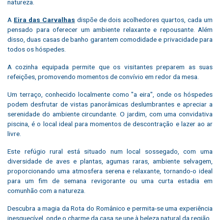
natureza.
A
Eira das Carvalhas
dispõe de dois acolhedores quartos, cada um
pensado para oferecer um ambiente relaxante e repousante. Além
disso, duas casas de banho garantem comodidade e privacidade para
todos os hóspedes.
A cozinha equipada permite que os visitantes preparem as suas
refeições, promovendo momentos de convívio em redor da mesa.
Um terraço, conhecido localmente como "a eira", onde os hóspedes
podem desfrutar de vistas panorâmicas deslumbrantes e apreciar a
serenidade do ambiente circundante. O jardim, com uma convidativa
piscina, é o local ideal para momentos de descontração e lazer ao ar
livre.
Este refúgio rural está situado num local sossegado, com uma
diversidade de aves e plantas, agumas raras, ambiente selvagem,
proporcionando uma atmosfera serena e relaxante, tornando-o ideal
para um fim de semana revigorante ou uma curta estadia em
comunhão com a natureza.
Descubra a magia da Rota do Românico e permita-se uma experiência
inesquecível, onde o charme da casa se une à beleza natural da região.