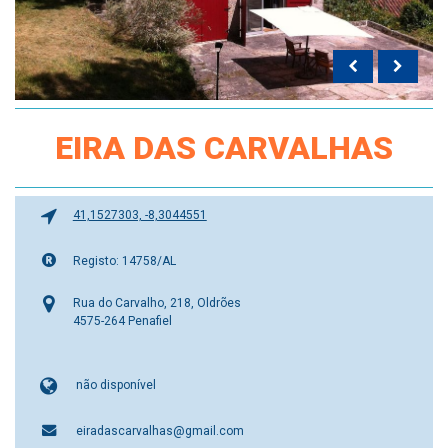
EIRA DAS CARVALHAS
41,1527303, -8,3044551
Registo: 14758/AL
Rua do Carvalho, 218, Oldrões
4575-264 Penafiel
não disponível
eiradascarvalhas@gmail.com