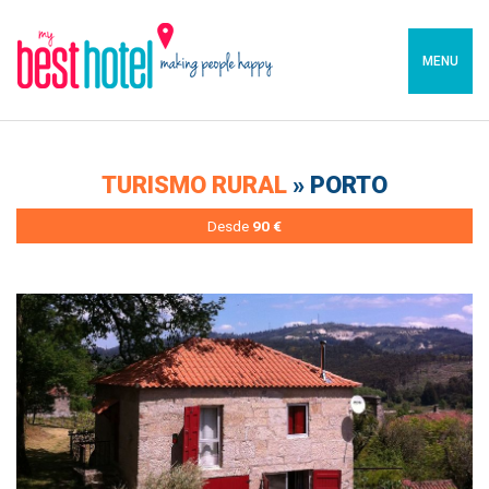
MENU
TURISMO RURAL
» PORTO
Desde
90 €