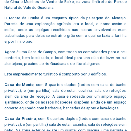
de Cima e Moinhos de Vento de Baixo, na zona limítrofe do Parque
Natural do Vale do Guadiana.
O Monte da Eirinha é um conjunto típico da paisagem do Alentejo.
Parcela de uma exploração agrícola, era o local, o nome assim o
indica, onde as espigas recolhidas nas searas envolventes eram
trabalhadas para delas se extrair o grão com o qual se fazia a farinha
e, por fim, o pão.
Agora é uma Casa de Campo, com todas as comodidades para o seu
conforto, bem localizada, o local ideal para uns dias de lazer no sul
alentejano, próximo ao rio Guadiana e do litoral algarvio.
Este empreendimento turístico é composto por 3 edifícios.
Casa do Monte
, com 5 quartos duplos (todos com casa de banho
privativa), e (em partilha) sala de estar, cozinha, sala de refeições,
além da área de receção. A casa é rodeada por um amplo espaço
ajardinado, onde os nossos hóspedes dispõem ainda de um espaço
coberto equipado com barbecue, bancadas de apoio e lava-loiças.
Casa da Piscina
, com 3 quartos duplos (todos com casa de banho
privativa), e (em partilha) sala de estar, cozinha, sala de refeições e um
pátio. Na zona exterior existe um quintal com piscina, uma pérgula e