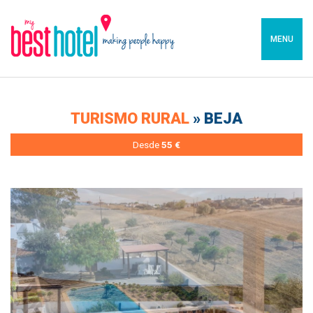
MENU
TURISMO RURAL
» BEJA
Desde
55 €