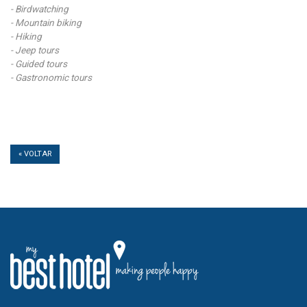
- Birdwatching
- Mountain biking
- Hiking
- Jeep tours
- Guided tours
- Gastronomic tours
« VOLTAR