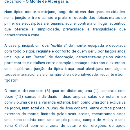
de campo – O
Monte de Albergaria
.
Num típico monte alentejano, longe do stress das grandes cidades,
numa junção entre o campo e praia, e rodeado das típicas matas de
pinheiros e eucaliptos alentejanos, aqui encontrará um lugar autêntico
que oferece a simplicidade, privacidade e tranquilidade que
caracterizam a zona.
A casa principal, um dos “ex-libris” do monte, equipada e decorada
com todo o rigor, requinte e conforto de quem geriu por largos anos
uma loja e um “bazar” de decoração, caracteriza-se pelos vários
pormenores e detalhes entre osamplos espaços internos e externos:
uma equilibrada junção da típica traça local alentejana com alguns
toques internacionais e uma mão-cheia de criatividade, requinte e bom
“gosto”!
O monte oferece seis (6) quartos distintos, uma (1) camarata com
doze (12) camas individuais - duas amplas salas de estar e de
convívio,uma delas a varanda exterior, bem como uma zona exclusiva
de jogos, num total de 700m2 de área coberta; entre outros pontos
externos do monte, limitado pelos seus jardins, encontramos ainda
uma zona distinta com uma ampla piscina, campo de Volley e uma
zona Chillout com uma zona de estar e de refeições, de apoio