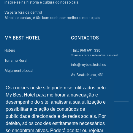
inspire-se na história e cultura do nosso país.
Vá para fora cá dentro!
Afinal de contas, é tão bom conhecer melhor o nosso país.
MY BEST HOTEL
CONTACTOS
Hoteis
Tlm.: 968 691 330
Chamada para a rede móvel nacional
Turismo Rural
info@mybesthotel.eu
Alojamento Local
Av. Beato Nuno, 431
2495-401 Fátima
Promoções
Os cookies neste site podem ser utilizados pelo
Campismo
My Best Hotel para melhorar a navegação e
REDES SOCIAIS
Atividades
desempenho do site, analisar a sua utilização e
possibilitar a criação de conteúdos de
Restaurantes
publicidade direcionada e de redes sociais. Por
A Visitar
defeito, só os cookies estritamente necessários
se encontram ativos. Poderá aceitar ou rejeitar