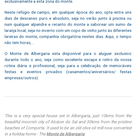
exclusivamente a esta zona do monte.
Neste refúgio de campo, em qualquer época do ano, opta entre uns
dias de descanso puro e absoluto; seja no verão junto à piscina ou
num qualquer alpendre e recanto do monte a saborear um sumo de
laranja local, seja no inverno com um copo de vinho junto às diferentes
lareiras do monte, companhia obrigatória nestes dias. Aqui, o tempo
não tem horas,…
O Monte de Albergaria esta disponível para o aluguer exclusivo
durante todo o ano, seja como excelente escape e retiro da nossa
rotina diária e profissional, seja para a celebração de memoráveis
festas e eventos privados (casamentos/aniversários/ festas
empresas/outros).
This is a very special house set in Albergaria, just 10kms from the
beautiful moorish city of Alcácer do Sal and 30kms from the pristine
beaches of Comporta. It used to be an old olive oil mill now converted
in a holiday home - The
Monte de Albergaria
.