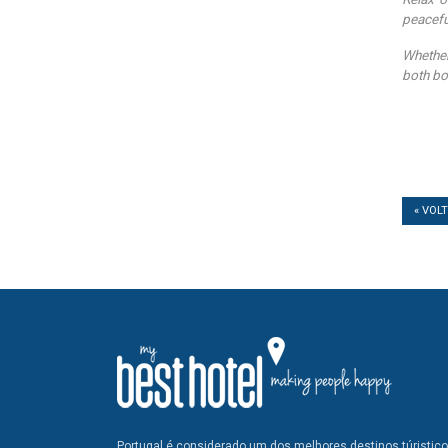
peacefu
Whether
both bo
« VOL
Portugal é considerado um dos melhores destinos túristic