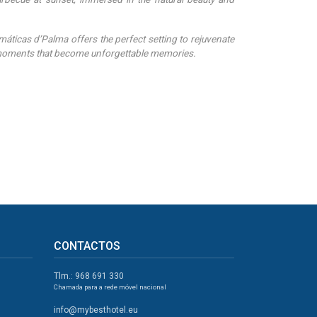
ticas d’Palma offers the perfect setting to rejuvenate
 moments that become unforgettable memories.
CONTACTOS
Tlm.: 968 691 330
Chamada para a rede móvel nacional
info@mybesthotel.eu