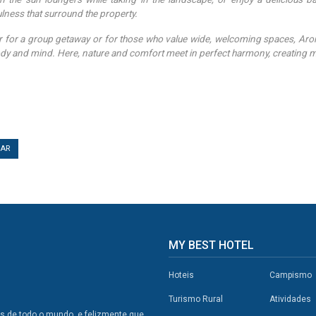
lness that surround the property.
 for a group getaway or for those who value wide, welcoming spaces, Aromá
dy and mind. Here, nature and comfort meet in perfect harmony, creating
TAR
MY BEST HOTEL
Hoteis
Campismo
Turismo Rural
Atividades
os de todo o mundo, e felizmente que