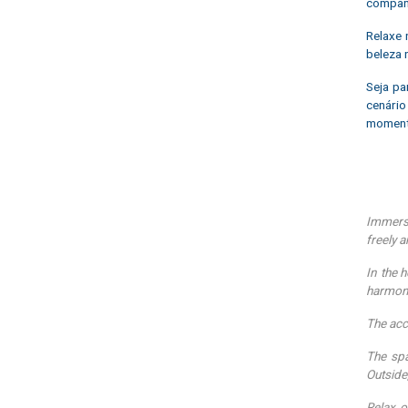
companh
Relaxe 
beleza 
Seja pa
cenário
momento
Immerse
freely 
In the h
harmony
The acc
The spa
Outside
Relax o