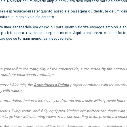
ia. No exterior, um relvado amplo com vista deslumbrante para os campos
nas espreguiçadeiras enquanto aprecia a paisagem ou desfrute de um deli
natural que envolve o alojamento.
ra uma escapadela em grupo ou para quem valoriza espaços amplos e aco
 perfeito para revitalizar corpo e mente. Aqui, a natureza e o confor
s que se tornam memórias inesquecíveis.
 yourself in the tranquility of the countryside, surrounded by the natura
around our local accommodation.
eart of Alentejo, the
Aromáticas d’Palma
project combines with the comfort 
 with nature.
ommodation features three cozy bedrooms and a suite with a private bathro
cious living room and fully equipped kitchen are perfect for those wh
, a large lawn with stunning views of the surrounding fields provides a space
n the sun loungers while taking in the landscape, or enjoy a delicious b