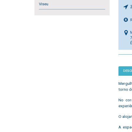
Viseu
DESC
Mergulh
torno d
No cor
experiê
O aloja
A espaç