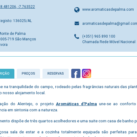
38.481206, -7.763522
www.aromaticasdepalma.com
Registo: 136025/AL
aromaticasdepalma@gmail.co
Monte de Palma
(+351) 965 890 100
7005-719 São Manços
Chamada Rede Móvel Nacional
Évora
RIÇÃO
PREÇOS
RESERVAS
e na tranquilidade do campo, rodeado pelas fragrâncias naturais das plan
o nosso alojamento local.
ação do Alentejo, o projeto
Aromáticas d'Palma
une-se ao conforto 
ncia em sintonia com a natureza.
mento dispõe de três quartos acolhedores e uma suite com casa de banho pr
osa sala de estar e a cozinha totalmente equipada são perfeitas para