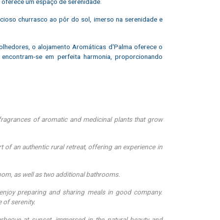
 oferece um espaço de serenidade.
cioso churrasco ao pôr do sol, imerso na serenidade e
lhedores, o alojamento Aromáticas d'Palma oferece o
to encontram-se em perfeita harmonia, proporcionando
l fragrances of aromatic and medicinal plants that grow
of an authentic rural retreat, offering an experience in
om, as well as two additional bathrooms.
o enjoy preparing and sharing meals in good company.
 of serenity.
arbecue at sunset, immersed in the natural beauty and