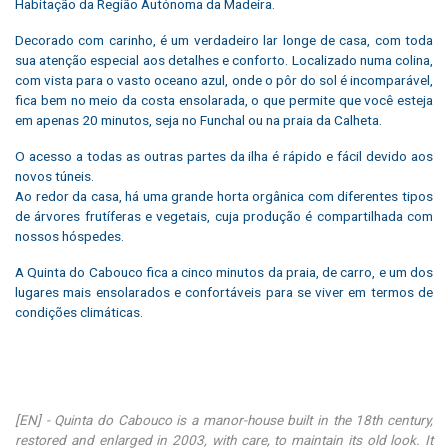
Habitação da Região Autónoma da Madeira.
Decorado com carinho, é um verdadeiro lar longe de casa, com toda
sua atenção especial aos detalhes e conforto. Localizado numa colina,
com vista para o vasto oceano azul, onde o pôr do sol é incomparável,
fica bem no meio da costa ensolarada, o que permite que você esteja
em apenas 20 minutos, seja no Funchal ou na praia da Calheta.
O acesso a todas as outras partes da ilha é rápido e fácil devido aos
novos túneis.
Ao redor da casa, há uma grande horta orgânica com diferentes tipos
de árvores frutíferas e vegetais, cuja produção é compartilhada com
nossos hóspedes.
A Quinta do Cabouco fica a cinco minutos da praia, de carro, e um dos
lugares mais ensolarados e confortáveis ​​para se viver em termos de
condições climáticas.
[EN] - Quinta do Cabouco is a manor-house built in the 18th century,
restored and enlarged in 2003, with care, to maintain its old look.
It