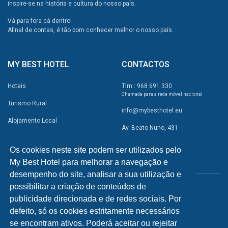
inspire-se na história e cultura do nosso país.
Vá para fora cá dentro!
Afinal de contas, é tão bom conhecer melhor o nosso país.
MY BEST HOTEL
CONTACTOS
Hoteis
Tlm.: 968 691 330
Chamada para a rede móvel nacional
Turismo Rural
info@mybesthotel.eu
Alojamento Local
Av. Beato Nuno, 431
2495-401 Fátima
Promoções
Os cookies neste site podem ser utilizados pelo
Campismo
My Best Hotel para melhorar a navegação e
REDES SOCIAIS
Atividades
desempenho do site, analisar a sua utilização e
possibilitar a criação de conteúdos de
Restaurantes
publicidade direcionada e de redes sociais. Por
A Visitar
defeito, só os cookies estritamente necessários
se encontram ativos. Poderá aceitar ou rejeitar