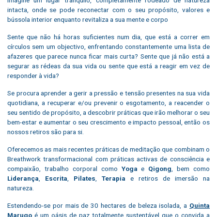
intacta, onde se pode reconectar com o seu propósito, valores e
bússola interior enquanto revitaliza a sua mente e corpo
Sente que não há horas suficientes num dia, que está a correr em
círculos sem um objectivo, enfrentando constantemente uma lista de
afazeres que parece nunca ficar mais curta? Sente que já não está a
segurar as rédeas da sua vida ou sente que está a reagir em vez de
responder à vida?
Se procura aprender a gerir a pressão e tensão presentes na sua vida
quotidiana, a recuperar e/ou prevenir o esgotamento, a reacender o
seu sentido de propósito, a descobrir práticas que irão melhorar o seu
bem-estar e aumentar o seu crescimento e impacto pessoal, então os
nossos retiros são para si.
Oferecemos as mais recentes práticas de meditação que combinam o
Breathwork transformacional com práticas activas de consciência e
compaixão, trabalho corporal como
Yoga
e
Qigong
, bem como
Liderança
,
Escrita
,
Pilates
,
Terapia
e retiros de imersão na
natureza.
Estendendo-se por mais de 30 hectares de beleza isolada, a
Quinta
Marugo
é um oásis de paz totalmente sustentável que o convida a