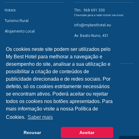
Hoteis
Tlm.: 968 691 330
Chamada para a rede móvel nacional
Turismo Rural
info@mybesthotel.eu
Alojamento Local
Av. Beato Nuno, 431
2495-401 Fátima
Promoções
Os cookies neste site podem ser utilizados pelo
Campismo
My Best Hotel para melhorar a navegação e
REDES SOCIAIS
Atividades
desempenho do site, analisar a sua utilização e
possibilitar a criação de conteúdos de
Restaurantes
publicidade direcionada e de redes sociais. Por
A Visitar
defeito, só os cookies estritamente necessários
se encontram ativos. Poderá aceitar ou rejeitar
INFORMAÇÕES
todos os cookies nos botões apresentados. Para
mais informação visite a nossa Política de
Política de Privacidade
Cookies.
Saber mais
Recusar
Aceitar