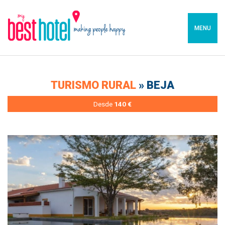
MENU
TURISMO RURAL
» BEJA
Desde
140 €