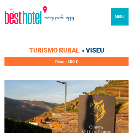
MENU
TURISMO RURAL
» VISEU
Desde
250 €