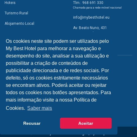
Hoteis
Tlm.: 968 691 330
Chamada para a rede móvel nacional
Turismo Rural
info@mybesthotel.eu
Alojamento Local
Av. Beato Nuno, 431
2495-401 Fátima
Promoções
Os cookies neste site podem ser utilizados pelo
Campismo
My Best Hotel para melhorar a navegação e
REDES SOCIAIS
Atividades
desempenho do site, analisar a sua utilização e
possibilitar a criação de conteúdos de
Restaurantes
publicidade direcionada e de redes sociais. Por
A Visitar
defeito, só os cookies estritamente necessários
se encontram ativos. Poderá aceitar ou rejeitar
INFORMAÇÕES
todos os cookies nos botões apresentados. Para
mais informação visite a nossa Política de
Política de Privacidade
Cookies.
Saber mais
Recusar
Aceitar
© 2026 - My Best Hotel Portugal | by
bild.pt