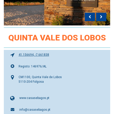
QUINTA VALE DOS LOBOS
41.156694, -7.661838
Registo: 146976/AL
CM1100, Quinta Vale de Lobos
5110-204 Folgosa
www.casasebagos.pt
info@casasebagos.pt