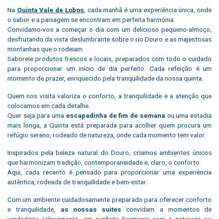
Na
Quinta Vale de Lobos
, cada manhã é uma experiência única, onde
o sabor e a paisagem se encontram em perfeita harmonia.
Convidamo-vos a começar o dia com um delicioso pequeno-almoço,
desfrutando da vista deslumbrante sobre o rio Douro e as majestosas
montanhas que o rodeiam.
Saboreie produtos frescos e locais, preparados com todo o cuidado
para proporcionar um início de dia perfeito. Cada refeição é um
momento de prazer, enriquecido pela tranquilidade da nossa quinta.
Quem nos visita valoriza o conforto, a tranquilidade e a atenção que
colocamos em cada detalhe.
Quer seja para uma
escapadinha de fim de semana
ou uma estadia
mais longa, a Quinta está preparada para acolher quem procura um
refúgio sereno, rodeado de natureza, onde cada momento tem valor.
Inspirados pela beleza natural do Douro, criamos ambientes únicos
que harmonizam tradição, contemporaneidade e, claro, o conforto.
Aqui, cada recanto é pensado para proporcionar uma experiência
autêntica, rodeada de tranquilidade e bem-estar.
Com um ambiente cuidadosamente preparado para oferecer conforto
e tranquilidade,
as nossas suites
convidam a momentos de
verdadeiro relaxamento, em perfeita harmonia com a natureza ao