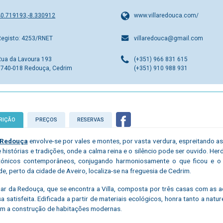
40.719193,-8.330912
www.villaredouca.com/
Registo: 4253/RNET
villaredouca@gmail.com
Rua da Lavoura 193
(+351) 966 831 615
3740-018 Redouça, Cedrim
(+351) 910 988 931
RIÇÃO
PREÇOS
RESERVAS
a Redouça
envolve-se por vales e montes, por vasta verdura, espreitando 
e histórias e tradições, onde a calma reina e o silêncio pode ser ouvido. H
etónicos contemporâneos, conjugando harmoniosamente o que ficou e 
de, perto da cidade de Aveiro, localiza-se na freguesia de Cedrim.
gar da Redouça, que se encontra a Villa, composta por três casas com as
a satisfeita. Edificada a partir de materiais ecológicos, honra tanto a natu
m a construção de habitações modernas.