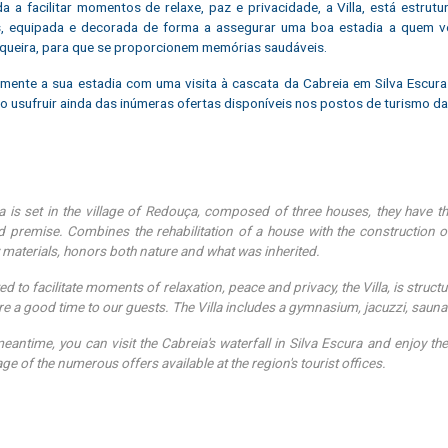
a a facilitar momentos de relaxe, paz e privacidade, a Villa, está estr
 equipada e decorada de forma a assegurar uma boa estadia a quem vem.
queira, para que se proporcionem memórias saudáveis.
ente a sua estadia com uma visita à cascata da Cabreia em Silva Escura 
 usufruir ainda das inúmeras ofertas disponíveis nos postos de turismo da
la is set in the village of Redouça, composed of three houses, they have
ed premise. Combines the rehabilitation of a house with the construction
y materials, honors both nature and what was inherited.
ed to facilitate moments of relaxation, peace and privacy, the Villa, is st
re a good time to our guests. The Villa includes a gymnasium, jacuzzi, sau
meantime, you can visit the Cabreia's waterfall in Silva Escura and enjoy t
ge of the numerous offers available at the region's tourist offices.