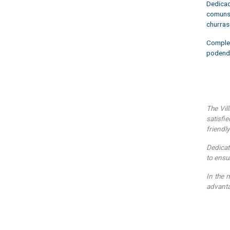
Dedicad
comuns,
churras
Complem
podendo
The Vil
satisfi
friendl
Dedicat
to ensu
In the 
advanta