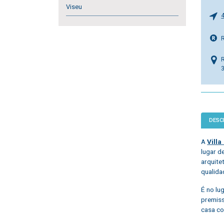
Viseu
DESC
A
Vill
lugar d
arquit
qualida
É no lu
premiss
casa co