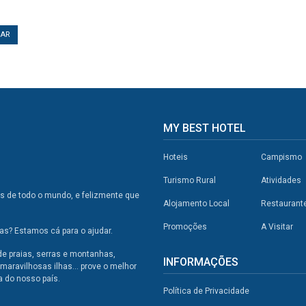
TAR
MY BEST HOTEL
Hoteis
Campismo
Turismo Rural
Atividades
os de todo o mundo, e felizmente que
Alojamento Local
Restaurant
Promoções
A Visitar
s? Estamos cá para o ajudar.
de praias, serras e montanhas,
INFORMAÇÕES
maravilhosas ilhas... prove o melhor
a do nosso país.
Política de Privacidade