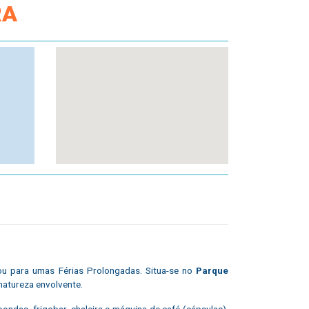
RA
u para umas Férias Prolongadas. Situa-se no
Parque
natureza envolvente.
das, frigobar, chaleira e máquina de café (cápsulas).