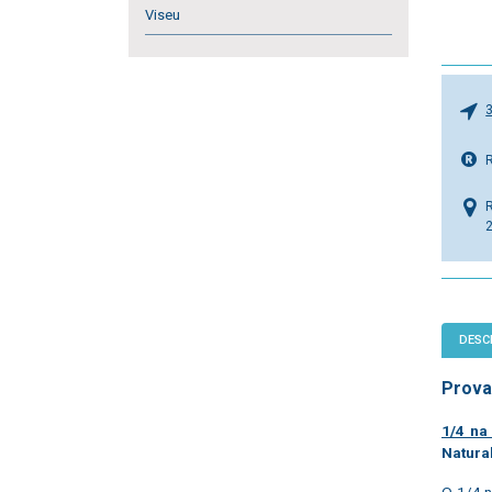
Viseu
DESC
Prova
1/4 na
Natura
O 1/4 n