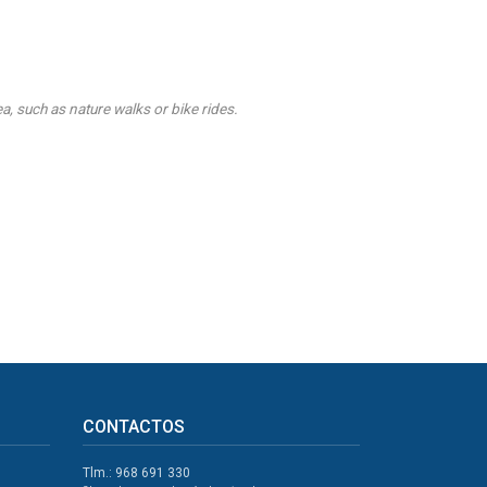
ea, such as nature walks or bike rides.
CONTACTOS
Tlm.: 968 691 330