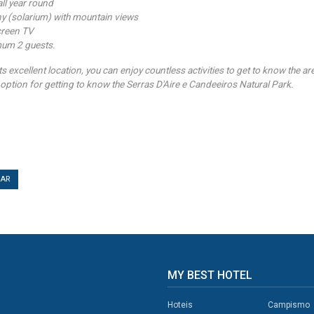
all year round
ny (solarium) with mountain views
screen TV
mum 2 guests.
ts excellent location, you can enjoy countless activities to get to know the ar
 option for getting to know the Serras D'Aire e Candeeiros Natural Park.
TAR
MY BEST HOTEL
Hoteis
Campismo