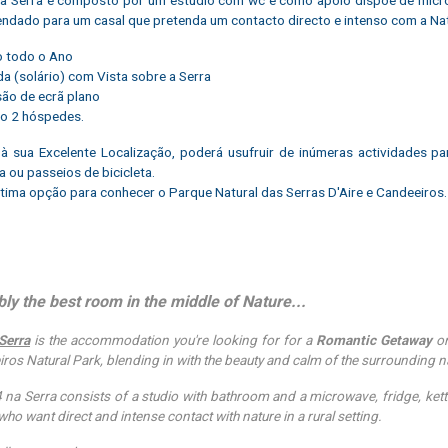
dado para um casal que pretenda um contacto directo e intenso com a Na
o todo o Ano
da (solário) com Vista sobre a Serra
isão de ecrã plano
o 2 hóspedes.
à sua Excelente Localização, poderá usufruir de inúmeras actividades p
a ou passeios de bicicleta.
ima opção para conhecer o Parque Natural das Serras D'Aire e Candeeiros.
ly the best room in the middle of Nature...
Serra
is the accommodation you're looking for for a
Romantic Getaway
or
ros Natural Park, blending in with the beauty and calm of the surrounding n
 na Serra consists of a studio with bathroom and a microwave, fridge, ke
who want direct and intense contact with nature in a rural setting.