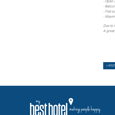
- Open 
- Balco
- Flat-
- Maxi
Due to i
A great
« VOL