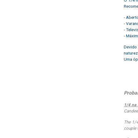
Recomen
- Abert
- Varan
- Telev
- Máxim
Devido 
naturez
Uma ópt
Probab
1/4 na 
Candeei
The 1/4
couple 