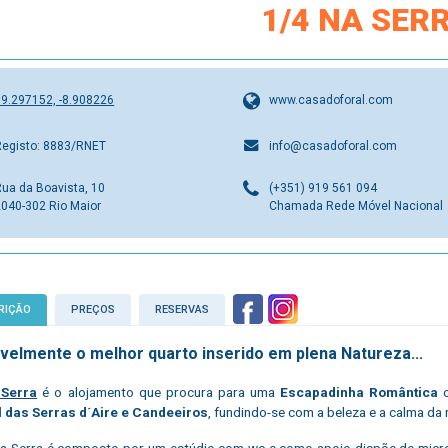
1/4 NA SER
39.297152, -8.908226
www.casadoforal.com
Registo: 8883/RNET
info@casadoforal.com
Rua da Boavista, 10
(+351) 919 561 094
2040-302 Rio Maior
Chamada Rede Móvel Nacional
RIÇÃO
PREÇOS
RESERVAS
velmente o melhor quarto inserido em plena Natureza...
 Serra
é o alojamento que procura para uma
Escapadinha Romântica
o
l das Serras d´Aire e Candeeiros
, fundindo-se com a beleza e a calma da 
a Serra é composto por um estúdio com wc e como apoio dispõe de microon