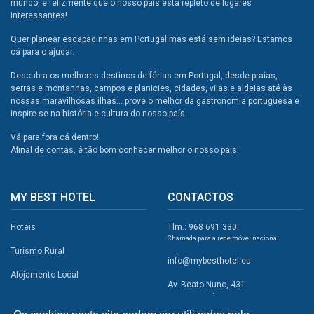
mundo, e felizmente que o nosso país está repleto de lugares
interessantes!
Quer planear escapadinhas em Portugal mas está sem ideias? Estamos
cá para o ajudar.
Descubra os melhores destinos de férias em Portugal, desde praias,
serras e montanhas, campos e planicies, cidades, vilas e aldeias até às
nossas maravilhosas ilhas... prove o melhor da gastronomia portuguesa e
inspire-se na história e cultura do nosso país.
Vá para fora cá dentro!
Afinal de contas, é tão bom conhecer melhor o nosso país.
MY BEST HOTEL
CONTACTOS
Hoteis
Tlm.: 968 691 330
Chamada para a rede móvel nacional
Turismo Rural
info@mybesthotel.eu
Alojamento Local
Av. Beato Nuno, 431
2495-401 Fátima
Promoções