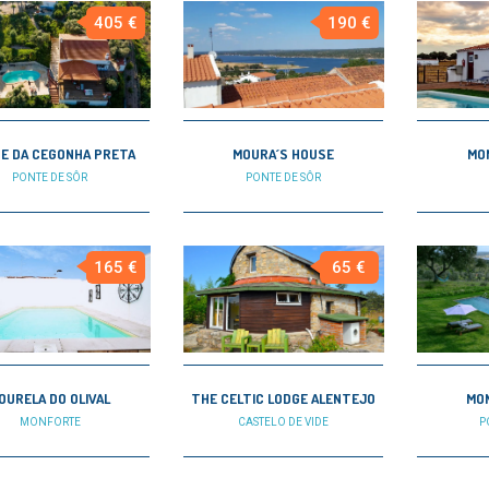
405 €
190 €
E DA CEGONHA PRETA
MOURA´S HOUSE
MO
PONTE DE SÔR
PONTE DE SÔR
165 €
65 €
OURELA DO OLIVAL
THE CELTIC LODGE ALENTEJO
MON
MONFORTE
CASTELO DE VIDE
P