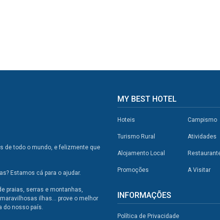
MY BEST HOTEL
Hoteis
Campismo
Turismo Rural
Atividades
os de todo o mundo, e felizmente que
Alojamento Local
Restaurant
Promoções
A Visitar
s? Estamos cá para o ajudar.
de praias, serras e montanhas,
INFORMAÇÕES
maravilhosas ilhas... prove o melhor
a do nosso país.
Política de Privacidade