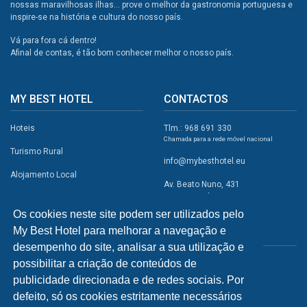
nossas maravilhosas ilhas... prove o melhor da gastronomia portuguesa e
inspire-se na história e cultura do nosso país.
Vá para fora cá dentro!
Afinal de contas, é tão bom conhecer melhor o nosso país.
MY BEST HOTEL
CONTACTOS
Hoteis
Tlm.: 968 691 330
Chamada para a rede móvel nacional
Turismo Rural
info@mybesthotel.eu
Alojamento Local
Av. Beato Nuno, 431
2495-401 Fátima
Promoções
Os cookies neste site podem ser utilizados pelo
Campismo
My Best Hotel para melhorar a navegação e
REDES SOCIAIS
Atividades
desempenho do site, analisar a sua utilização e
possibilitar a criação de conteúdos de
Restaurantes
publicidade direcionada e de redes sociais. Por
A Visitar
defeito, só os cookies estritamente necessários