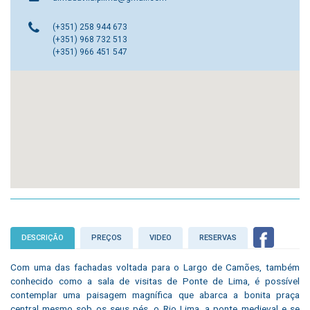
(+351) 258 944 673
(+351) 968 732 513
(+351) 966 451 547
DESCRIÇÃO
PREÇOS
VIDEO
RESERVAS
Com uma das fachadas voltada para o Largo de Camões, também
conhecido como a sala de visitas de Ponte de Lima, é possível
contemplar uma paisagem magnífica que abarca a bonita praça
central mesmo sob os seus pés, o Rio Lima, a ponte medieval e se