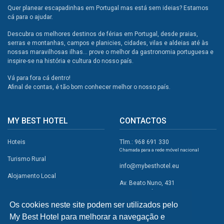
Quer planear escapadinhas em Portugal mas está sem ideias? Estamos
cá para o ajudar.
Descubra os melhores destinos de férias em Portugal, desde praias,
serras e montanhas, campos e planicies, cidades, vilas e aldeias até às
nossas maravilhosas ilhas... prove o melhor da gastronomia portuguesa e
inspire-se na história e cultura do nosso país.
Vá para fora cá dentro!
Afinal de contas, é tão bom conhecer melhor o nosso país.
MY BEST HOTEL
CONTACTOS
Hoteis
Tlm.: 968 691 330
Chamada para a rede móvel nacional
Turismo Rural
info@mybesthotel.eu
Alojamento Local
Av. Beato Nuno, 431
2495-401 Fátima
Promoções
Os cookies neste site podem ser utilizados pelo
Campismo
My Best Hotel para melhorar a navegação e
REDES SOCIAIS