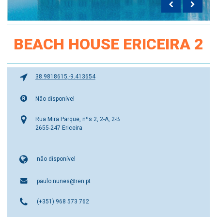
BEACH HOUSE ERICEIRA 2
38.9818615,-9.413654
Não disponível
Rua Mira Parque, nºs 2, 2-A, 2-B
2655-247 Ericeira
não disponível
paulo.nunes@ren.pt
(+351) 968 573 762