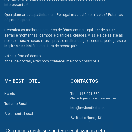
interessantes!
Quer planear escapadinhas em Portugal mas está sem ideias? Estamos
cá para o ajudar.
Descubra os melhores destinos de férias em Portugal, desde praias,
serras e montanhas, campos e planicies, cidades, vilas e aldeias até às
nossas maravilhosas ilhas... prove o melhor da gastronomia portuguesa e
inspire-se na história e cultura do nosso país.
Vá para fora cá dentro!
Afinal de contas, é tão bom conhecer melhor o nosso país.
MY BEST HOTEL
CONTACTOS
Hoteis
Tlm.: 968 691 330
Chamada para a rede móvel nacional
Turismo Rural
info@mybesthotel.eu
Alojamento Local
Av. Beato Nuno, 431
2495-401 Fátima
Promoções
Os cookies neste site podem ser utilizados pelo