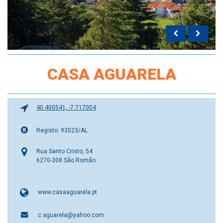
CASA AGUARELA
40.400541, -7.717004
Registo: 93523/AL
Rua Santo Cristo, 54
6270-308 São Romão
www.casaaguarela.pt
c.aguarela@yahoo.com