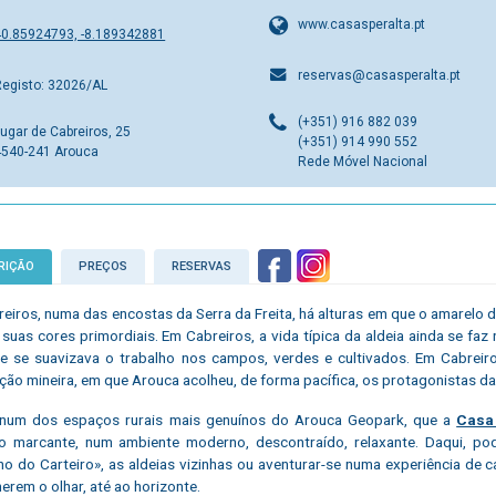
www.casasperalta.pt
40.85924793, -8.189342881
reservas@casasperalta.pt
Registo: 32026/AL
(+351) 916 882 039
ugar de Cabreiros, 25
(+351) 914 990 552
4540-241 Arouca
Rede Móvel Nacional
RIÇÃO
PREÇOS
RESERVAS
eiros, numa das encostas da Serra da Freita, há alturas em que o amarelo da 
suas cores primordiais. Em Cabreiros, a vida típica da aldeia ainda se faz
 se suavizava o trabalho nos campos, verdes e cultivados. Em Cabreiro
ção mineira, em que Arouca acolheu, de forma pacífica, os protagonistas da 
, num dos espaços rurais mais genuínos do Arouca Geopark, que a
Casa
 marcante, num ambiente moderno, descontraído, relaxante. Daqui, pod
o do Carteiro», as aldeias vizinhas ou aventurar-se numa experiência de 
erem o olhar, até ao horizonte.