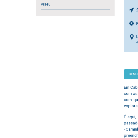
Viseu
L
DESC
Em Cabr
com as 
com que
explora
É aqui
passado
«Caminh
preench