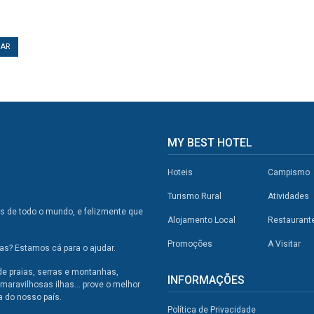
TAR
MY BEST HOTEL
Hoteis
Campismo
Turismo Rural
Atividades
os de todo o mundo, e felizmente que
Alojamento Local
Restaurant
Promoções
A Visitar
s? Estamos cá para o ajudar.
de praias, serras e montanhas,
INFORMAÇÕES
maravilhosas ilhas... prove o melhor
a do nosso país.
Política de Privacidade