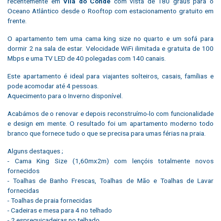
recentemente em
Vila do Conde
com vista de 180 graus para o
Oceano Atlântico desde o Rooftop com estacionamento gratuito em
frente.
O apartamento tem uma cama king size no quarto e um sofá para
dormir 2 na sala de estar. Velocidade WiFi ilimitada e gratuita de 100
Mbps e uma TV LED de 40 polegadas com 140 canais.
Este apartamento é ideal para viajantes solteiros, casais, famílias e
pode acomodar até 4 pessoas.
Aquecimento para o Inverno disponível.
Acabámos de o renovar e depois reconstruímo-lo com funcionalidade
e design em mente. O resultado foi um apartamento moderno todo
branco que fornece tudo o que se precisa para umas férias na praia.
Alguns destaques ;
- Cama King Size (1,60mx2m) com lençóis totalmente novos
fornecidos
- Toalhas de Banho Frescas, Toalhas de Mão e Toalhas de Lavar
fornecidas
- Toalhas de praia fornecidas
- Cadeiras e mesa para 4 no telhado
- 2 espreguiçadeiras no telhado