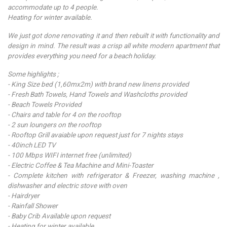
accommodate up to 4 people.
Heating for winter available.
We just got done renovating it and then rebuilt it with functionality and
design in mind. The result was a crisp all white modern apartment that
provides everything you need for a beach holiday.
Some highlights ;
- King Size bed (1,60mx2m) with brand new linens provided
- Fresh Bath Towels, Hand Towels and Washcloths provided
- Beach Towels Provided
- Chairs and table for 4 on the rooftop
- 2 sun loungers on the rooftop
- Rooftop Grill avaiable upon request just for 7 nights stays
- 40inch LED TV
- 100 Mbps WIFI internet free (unlimited)
- Electric Coffee & Tea Machine and Mini-Toaster
- Complete kitchen with refrigerator & Freezer, washing machine ,
dishwasher and electric stove with oven
- Hairdryer
- Rainfall Shower
- Baby Crib Available upon request
- Heating for winter available