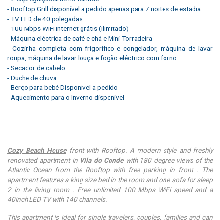
- Rooftop Grill disponível a pedido apenas para 7 noites de estadia
- TV LED de 40 polegadas
- 100 Mbps WIFI Internet grátis (ilimitado)
- Máquina eléctrica de café e chá e Mini-Torradeira
- Cozinha completa com frigorífico e congelador, máquina de lavar
roupa, máquina de lavar louça e fogão eléctrico com forno
- Secador de cabelo
- Duche de chuva
- Berço para bebé Disponível a pedido
- Aquecimento para o Inverno disponível
Cozy Beach House
front with Rooftop. A modern style and freshly
renovated apartment in
Vila do Conde
with 180 degree views of the
Atlantic Ocean from the Rooftop with free parking in front . The
apartment features a king size bed in the room and one sofa for sleep
2 in the living room . Free unlimited 100 Mbps WiFi speed and a
40inch LED TV with 140 channels.
This apartment is ideal for single travelers, couples, families and can