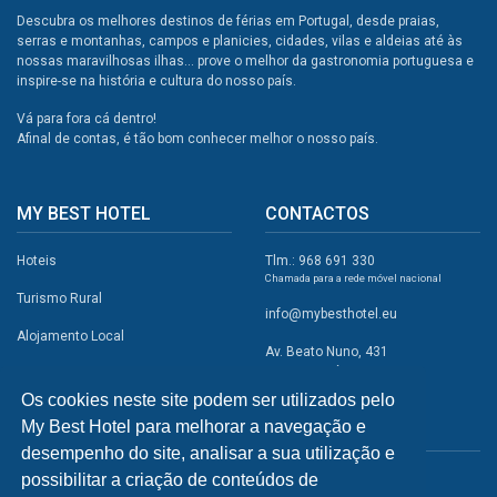
Descubra os melhores destinos de férias em Portugal, desde praias,
serras e montanhas, campos e planicies, cidades, vilas e aldeias até às
nossas maravilhosas ilhas... prove o melhor da gastronomia portuguesa e
inspire-se na história e cultura do nosso país.
Vá para fora cá dentro!
Afinal de contas, é tão bom conhecer melhor o nosso país.
MY BEST HOTEL
CONTACTOS
Hoteis
Tlm.: 968 691 330
Chamada para a rede móvel nacional
Turismo Rural
info@mybesthotel.eu
Alojamento Local
Av. Beato Nuno, 431
2495-401 Fátima
Promoções
Os cookies neste site podem ser utilizados pelo
Campismo
My Best Hotel para melhorar a navegação e
REDES SOCIAIS
Atividades
desempenho do site, analisar a sua utilização e
possibilitar a criação de conteúdos de
Restaurantes