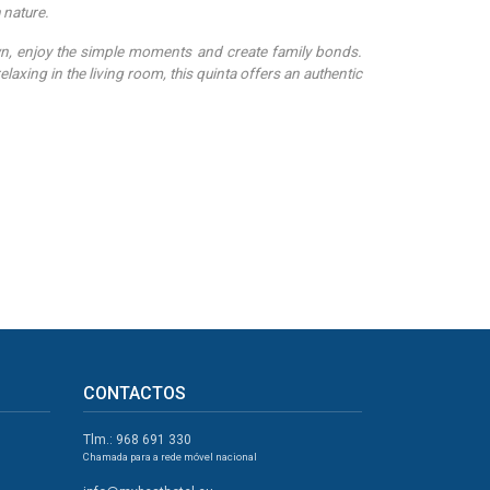
h nature.
own, enjoy the simple moments and create family bonds.
elaxing in the living room, this quinta offers an authentic
CONTACTOS
Tlm.: 968 691 330
Chamada para a rede móvel nacional