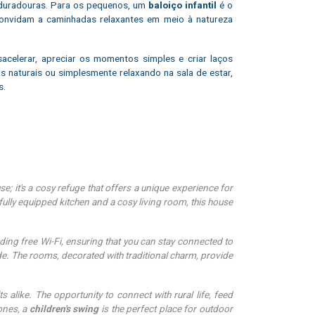
as duradouras. Para os pequenos, um
baloiço infantil
é o
s convidam a caminhadas relaxantes em meio à natureza
acelerar, apreciar os momentos simples e criar laços
os naturais ou simplesmente relaxando na sala de estar,
s.
se; it's a cosy refuge that offers a unique experience for
fully equipped kitchen and a cosy living room, this house
ing free Wi-Fi, ensuring that you can stay connected to
de. The rooms, decorated with traditional charm, provide
s alike. The opportunity to connect with rural life, feed
 ones, a
children's swing
is the perfect place for outdoor