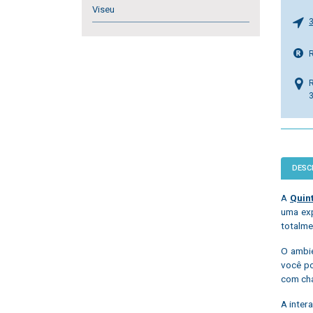
Viseu
DESC
A
Quin
uma exp
totalme
O ambie
você po
com cha
A inte