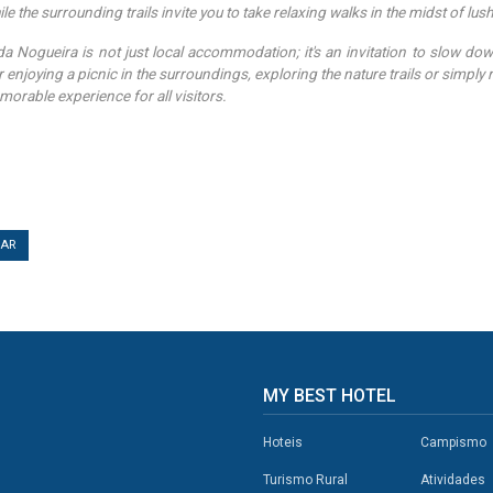
ile the surrounding trails invite you to take relaxing walks in the midst of lus
da Nogueira is not just local accommodation; it's an invitation to slow d
enjoying a picnic in the surroundings, exploring the nature trails or simply r
orable experience for all visitors.
TAR
MY BEST HOTEL
Hoteis
Campismo
Turismo Rural
Atividades