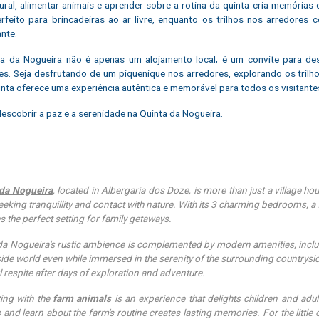
rural, alimentar animais e aprender sobre a rotina da quinta cria memóri
erfeito para brincadeiras ao ar livre, enquanto os trilhos nos arredore
nte.
a da Nogueira não é apenas um alojamento local; é um convite para des
res. Seja desfrutando de um piquenique nos arredores, explorando os trilh
inta oferece uma experiência autêntica e memorável para todos os visitante
escobrir a paz e a serenidade na Quinta da Nogueira.
 da Nogueira
, located in Albergaria dos Doze, is more than just a village hou
eeking tranquillity and contact with nature. With its 3 charming bedrooms, a 
s the perfect setting for family getaways.
da Nogueira's rustic ambience is complemented by modern amenities, includ
side world even while immersed in the serenity of the surrounding countrysi
ul respite after days of exploration and adventure.
ting with the
farm animals
is an experience that delights children and adult
 and learn about the farm's routine creates lasting memories. For the little