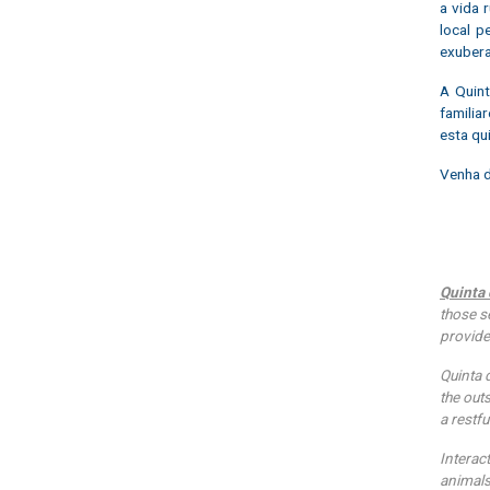
a vida 
local p
exubera
A Quint
familia
esta qu
Venha d
Quinta
those s
provide
Quinta 
the out
a restf
Interac
animals