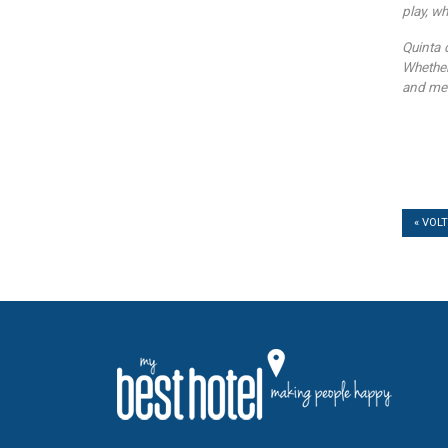
play, wh
Quinta 
Whether 
and mem
« VOL