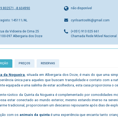
39.802571, -8.604990
não disponível
Registo: 145111/AL
cyrilsantos86@gmail.com
Rua da Vidoeira de Cima 25
(+351) 913 025 661
3100-097 Albergaria dos Doze
Chamada Rede Móvel Nacional
RIÇÃO
PREÇOS
RESERVAS
ta da Nogueira
, situada em Albergaria dos Doze, é mais do que uma simp
eriência única para aqueles que buscam tranquilidade e contato com a n
nte equipada e uma salinha de estar acolhedora, esta casa proporciona o ce
nte rústico da Quinta da Nogueira é complementado por comodidades mode
ssa estar conectado ao mundo exterior, mesmo estando imerso na sereni
rme tradicional, proporcionam um descanso repousante após dias de explo
ração com os
animais da quinta
é uma experiência que encanta tanto crian