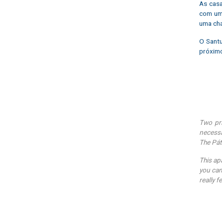
As casa
com um 
uma cha
O Sant
próximo
Two pri
necessa
The Pát
This ap
you can
really f