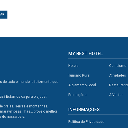
TAR
MY BEST HOTEL
Hoteis
Campismo
Turismo Rural
Atividades
os de todo o mundo, e felizmente que
Alojamento Local
Restaurant
Promoções
A Visitar
s? Estamos cá para o ajudar.
de praias, serras e montanhas,
INFORMAÇÕES
maravilhosas ilhas... prove o melhor
a do nosso país.
Política de Privacidade