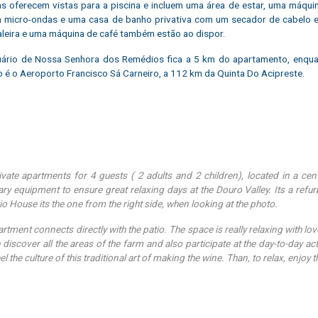
s oferecem vistas para a piscina e incluem uma área de estar, uma máquin
micro-ondas e uma casa de banho privativa com um secador de cabelo e p
leira e uma máquina de café também estão ao dispor.
uário de Nossa Senhora dos Remédios fica a 5 km do apartamento, enqu
 é o Aeroporto Francisco Sá Carneiro, a 112 km da Quinta Do Acipreste.
vate apartments for 4 guests ( 2 adults and 2 children), located in a cente
ry equipment to ensure great relaxing days at the Douro Valley. Its a ref
io House its the one from the right side, when looking at the photo.
artment connects directly with the patio. The space is really relaxing with
 discover all the areas of the farm and also participate at the day-to-day act
eel the culture of this traditional art of making the wine. Than, to relax, en