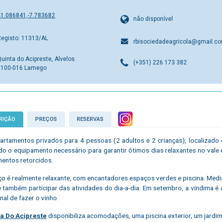
41.086841,-7.783682
não disponível
Registo: 11313/AL
rbisociedadeagricola@gmail.c
uinta do Acipreste, Alvelos
(+351) 226 173 382
5100-016 Lamego
RIÇÃO
PREÇOS
RESERVAS
artamentos privados para 4 pessoas (2 adultos e 2 crianças), localizado e
o o equipamento necessário para garantir ótimos dias relaxantes no val
entos retorcidos.
o é realmente relaxante, com encantadores espaços verdes e piscina. Media
e também participar das atividades do dia-a-dia. Em setembro, a vindima é a
nal de fazer o vinho.
a Do Acipreste
disponibiliza acomodações, uma piscina exterior, um jardim