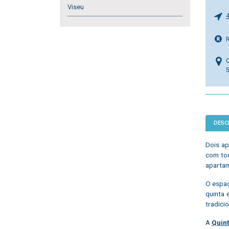
Viseu
Q
DESC
Dois ap
com tod
apartam
O espaç
quinta 
tradicio
A
Quint