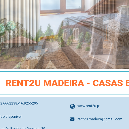
RENT2U MADEIRA - CASAS
32.6662238,-16.9255295
www.rent2u.pt
Não disponível
rent2u.madeira@gmail.com
Rua Dr. Rocha de Gouveia, 20