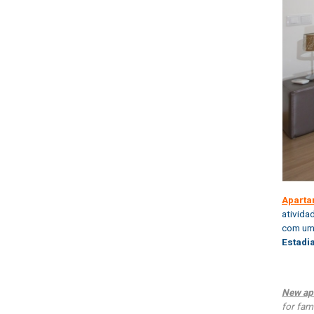
Aparta
ativida
com uma
Estadi
New ap
for fam