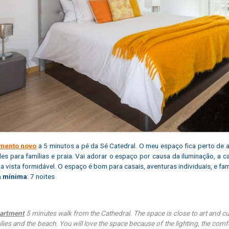
mento novo
a 5 minutos a pé da Sé Catedral. O meu espaço fica perto de ar
des para famílias e praia. Vai adorar o espaço por causa da iluminação, a
 vista formidável. O espaço é bom para casais, aventuras individuais, e fam
a mínima
: 7 noites
artment
5 minutes walk from the Cathedral. The space is close to art and cult
ilies and the beach. You will love the space because of the lighting, the comf