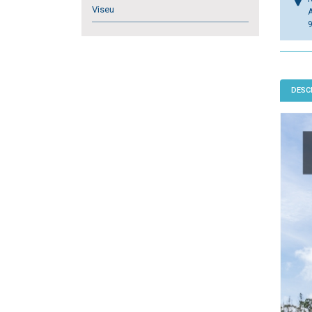
Viseu
DESC