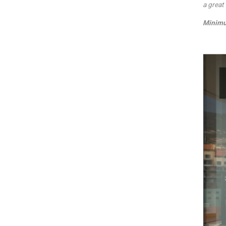
a great
Minimu