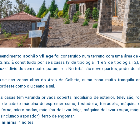
eendimento
Rochão Village
foi construído num terreno com uma área de 
2 m2. É constituído por seis casas (3 de tipologia T1 e 3 de tipologia T2
uzzi divididos em quatro patamares. No total são nove quartos, podendo alo
za-se nas zonas altas do Arco da Calheta, numa zona muito tranquila 
ordeste como o Oceano a sul.
s casas têm varanda privada coberta, mobiliário de exterior, televisão, r
r de cabelo máquina de espremer sumo, tostadeira, torradeira, máquina de
 forno, micro-ondas, máquina de lavar loiça, máquina de lavar roupa, máqui
 (incluindo aspirador), ferro de engomar.
a mínima
: 4 noites