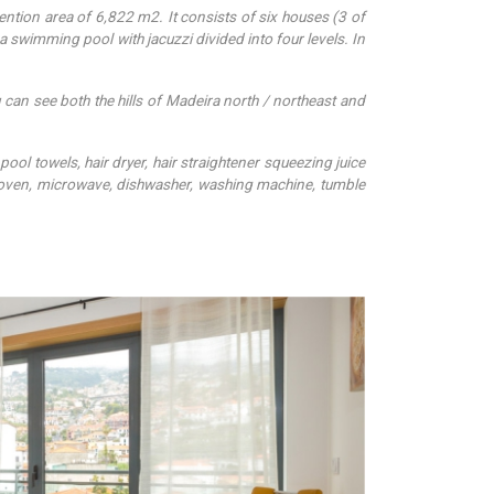
ntion area of ​​6,822 m2. It consists of six houses (3 of
a swimming pool with jacuzzi divided into four levels. In
ou can see both the hills of Madeira north / northeast and
ool towels, hair dryer, hair straightener squeezing juice
ic oven, microwave, dishwasher, washing machine, tumble