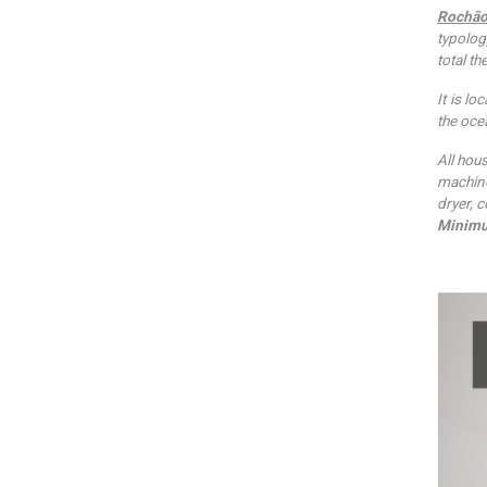
Rochão
typolog
total t
It is l
the oce
All hou
machine
dryer, 
Minimu