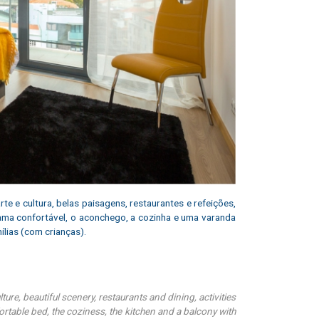
te e cultura, belas paisagens, restaurantes e refeições,
 cama confortável, o aconchego, a cozinha e uma varanda
ílias (com crianças).
ure, beautiful scenery, restaurants and dining, activities
ortable bed, the coziness, the kitchen and a balcony with