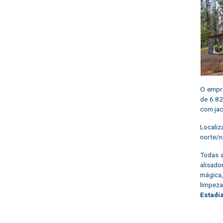
O empr
de 6.82
com jac
Locali
norte/n
Todas a
alisado
mágica,
limpeza
Estadi