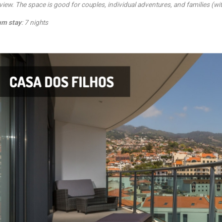
 view. The space is good for couples, individual adventures, and families (wit
m stay
: 7 nights