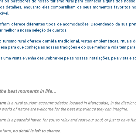
a os bastidores do nosso turismo rural para conhecer alguns dos nosso
aos detalhes, enquanto eles compartilham os seus momentos favoritos n
cível.
farm oferece diferentes tipos de acomodações. Dependendo da sua pref
r melhor a nossa seleção de quartos.
 turismo rural oferece
comida tradicional
, vistas emblemáticas, rituais 
esa para que conheça as nossas tradições e do que melhor a vida tem para 
s uma visita e venha deslumbrar-se pelas nossas instalações, pela vista e 
the best moments in life...
arm
is a rural tourism accommodation located in Mangualde, in the district of
g world of nature are welcome for the best experience they can imagine.
m is a peaceful haven for you to relax and rest your soul, or just to have fun
enfarm,
no detail is left to chance
.