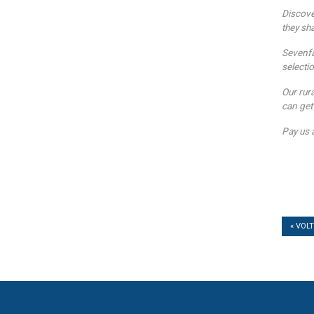
Discove
they sh
Sevenfa
selecti
Our rur
can get 
Pay us a
« VOL