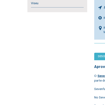
Viseu
R
DESC
Aprov
O
Seve
parte d
Sevenfa
No Sev