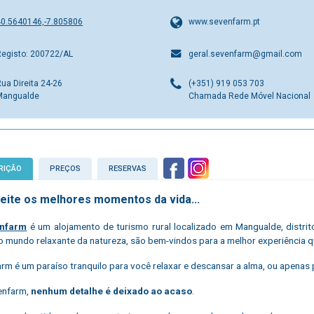
40.5640146,-7.805806
www.sevenfarm.pt
Registo: 200722/AL
geral.sevenfarm@gmail.com
ua Direita 24-26
(+351) 919 053 703
Mangualde
Chamada Rede Móvel Nacional
RIÇÃO
PREÇOS
RESERVAS
eite os melhores momentos da vida...
nfarm
é um alojamento de turismo rural localizado em Mangualde, distrit
o mundo relaxante da natureza, são bem-vindos para a melhor experiência 
rm é um paraíso tranquilo para você relaxar e descansar a alma, ou apenas p
enfarm,
nenhum detalhe é deixado ao acaso
.