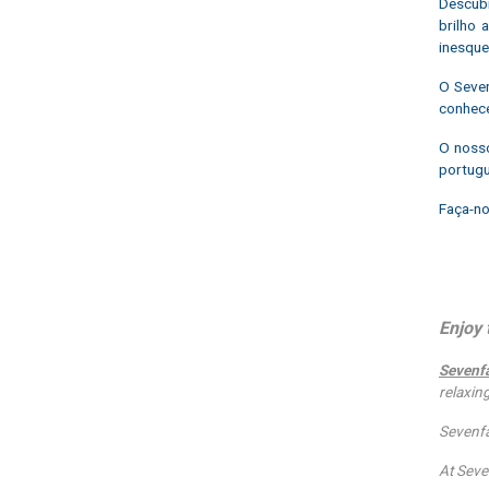
Descubr
brilho 
inesque
O Seven
conhece
O nosso
portugu
Faça-no
Enjoy 
Sevenf
relaxin
Sevenfar
At Sev