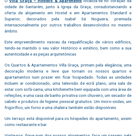
O
Villa Graça – Hostels & Apartments
localiza-se no coração da
cidade de Santarém, junto à Igreja da Graça, consubstanciando a
oferta de alojamento em Hostel e em Apartamentos Standard e
Superior, decorados pela Isabel Sá Nogueira, premiada
internacionalmente por outros trabalhos desenvolvidos no mesmo
âmbito.
Este empreendimento nasceu da requalificação de vários edifícios,
tendo-se mantido o seu valor Histórico e estético, bem como a sua
autenticidade e as peças arquitetónicas
Os Quartos & Apartamentos Villa Graça, primam pela elegância, uma
decoração moderna e leve que tornam os nossos quartos e
apartamentos num prazer em ficar hospedado. Todas as unidades
incluem ar condicionado, uma televisão de ecrã plano, uma sala de
estar com sofá-cama, uma kitchenette bem equipada com uma área de
refeições, e uma casa de banho privativa com chuveiro, um secador de
cabelo e produtos de higiene pessoal gratuitos. Um micro-ondas, um
frigorífico, um forno e uma chaleira também estão disponíveis.
Um terraço está disponível para os hóspedes do apartamento, assim
como restaurante e bar.
Visite-nos, fique num dos nossos alojamentos, faça um passeio pela