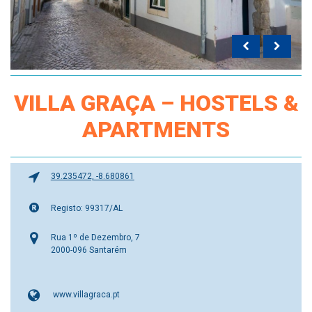
VILLA GRAÇA – HOSTELS &
APARTMENTS
39.235472, -8.680861
Registo: 99317/AL
Rua 1º de Dezembro, 7
2000-096 Santarém
www.villagraca.pt