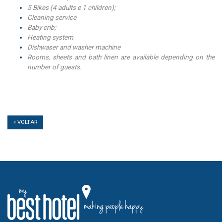
5 Bikes (4 adults e 1 children);
Cleaning service
Baby crib;
Heating system
Dishwaser and washer machine
Rooms, sheets and bath linen are available depending on the
number of guests.
« VOLTAR