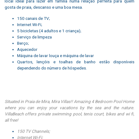
local ideal para lazer em família numa relação perfeita para quem
gosta de praia, descanso e uma boa mesa.
150 canais de TV;
Internet Wi-Fi;
5 bicicletas (4 adultos e 1 criança);
Serviço de limpeza
Berço;
Aquecedor
Máquina de lavar louça e máquina de lavar
Quartos, lençóis e toalhas de banho estão disponíveis
dependendo do número de hóspedes.
Situated in Praia de Mira, Mira Villas!! Amazing 4 Bedroom Pool Home
where you can enjoy your vacations by the sea and the nature.
VillaBeach offers private swimming pool, tenis court, bikes and wi fi,
all free!
150 TV Channels;
Internet Wi-Fi;