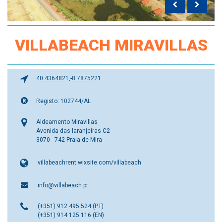
VILLABEACH MIRAVILLAS
40.4364821,-8.7875221
Registo: 102744/AL
Aldeamento Miravillas
Avenida das laranjeiras C2
3070 - 742 Praia de Mira
villabeachrent.wixsite.com/villabeach
info@villabeach.pt
(+351) 912 495 524 (PT)
(+351) 914 125 116 (EN)