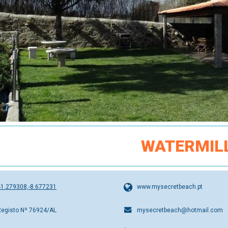
WATERMIL
41.279308,-8.677231
www.mysecretbeach.pt
Registo Nº 76924/AL
mysecretbeach@hotmail.com