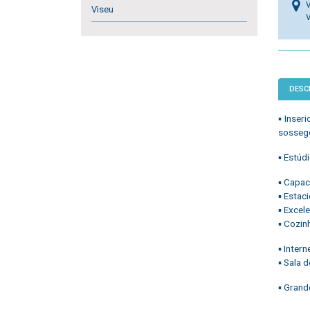
V
Viseu
DESC
▪ Inser
sossego
▪ Estúd
▪ Capac
▪ Estac
▪ Excel
▪ Cozin
▪ Intern
▪ Sala 
▪ Grand