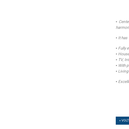
▪ Centen
harmon
▪ It ha
▪ Fully
▪ House
▪ TV, I
▪ With 
▪ Livin
▪ Excell
« VOL