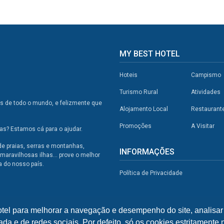
MY BEST HOTEL
Hoteis
Campismo
Turismo Rural
Atividades
os de todo o mundo, e felizmente que
Alojamento Local
Restaurant
Promoções
A Visitar
s? Estamos cá para o ajudar.
de praias, serras e montanhas,
INFORMAÇÕES
maravilhosas ilhas... prove o melhor
a do nosso país.
Política de Privacidade
otel para melhorar a navegação e desempenho do site, analisar 
ada e de redes sociais. Por defeito, só os cookies estritamente