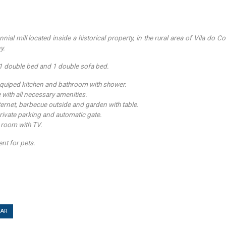
nial mill located inside a historical property, in the rural area of Vila do C
y.
s 1 double bed and 1 double sofa bed.
 equiped kitchen and bathroom with shower.
 with all necessary amenities.
nternet, barbecue outside and garden with table.
private parking and automatic gate.
g room with TV.
ent for pets.
TAR