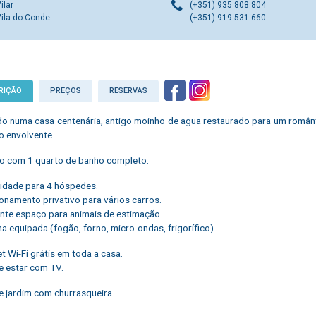
ilar
(+351) 935 808 804​​​
Vila do Conde
(+351) 919 531 660
RIÇÃO
PREÇOS
RESERVAS
ido numa casa centenária, antigo moinho de agua restaurado para um românt
 envolvente.
io com 1 quarto de banho completo.
idade para 4 hóspedes.
ionamento privativo para vários carros.
ente espaço para animais de estimação.
ha equipada (fogão, forno, micro-ondas, frigorífico).
et Wi-Fi grátis em toda a casa.
de estar com TV.
e jardim com churrasqueira.