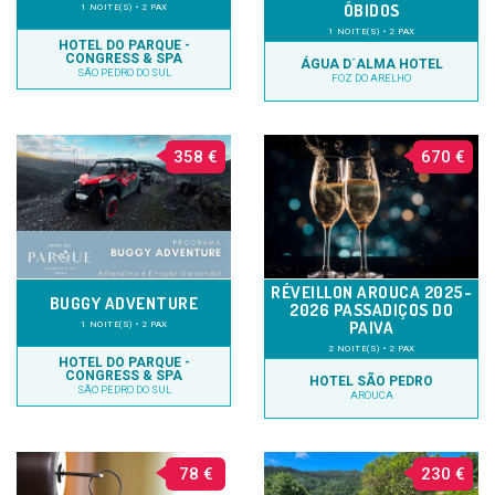
ÓBIDOS
1 NOITE(S) • 2 PAX
1 NOITE(S) • 2 PAX
HOTEL DO PARQUE -
CONGRESS & SPA
ÁGUA D´ALMA HOTEL
SÃO PEDRO DO SUL
FOZ DO ARELHO
358 €
670 €
RÉVEILLON AROUCA 2025-
BUGGY ADVENTURE
2026 PASSADIÇOS DO
PAIVA
1 NOITE(S) • 2 PAX
2 NOITE(S) • 2 PAX
HOTEL DO PARQUE -
CONGRESS & SPA
HOTEL SÃO PEDRO
SÃO PEDRO DO SUL
AROUCA
78 €
230 €