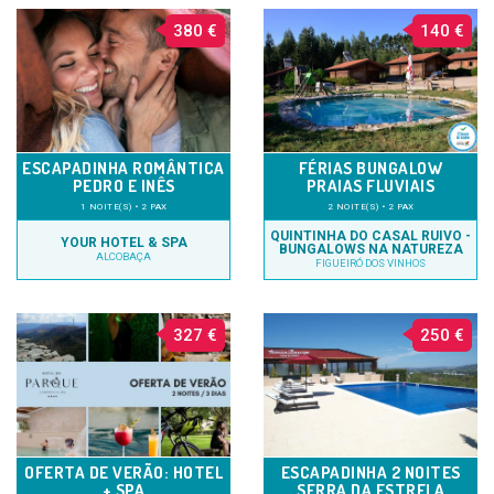
380 €
140 €
ESCAPADINHA ROMÂNTICA
FÉRIAS BUNGALOW
PEDRO E INÊS
PRAIAS FLUVIAIS
1 NOITE(S) • 2 PAX
2 NOITE(S) • 2 PAX
QUINTINHA DO CASAL RUIVO -
YOUR HOTEL & SPA
BUNGALOWS NA NATUREZA
ALCOBAÇA
FIGUEIRÓ DOS VINHOS
327 €
250 €
OFERTA DE VERÃO: HOTEL
ESCAPADINHA 2 NOITES
+ SPA
SERRA DA ESTRELA