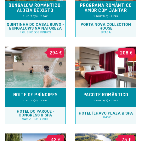
BUNGALOW ROMÂNTICO:
PROGRAMA ROMÂNTICO
ALDEIA DE XISTO
AMOR COM JANTAR
1 NOITE(S) • 2 PAX
1 NOITE(S) • 2 PAX
QUINTINHA DO CASAL RUIVO -
PORTA NOVA COLLECTION
BUNGALOWS NA NATUREZA
HOUSE
FIGUEIRÓ DOS VINHOS
BRAGA
294 €
208 €
NOITE DE PRÍNCIPES
PACOTE ROMÂNTICO
1 NOITE(S) • 2 PAX
1 NOITE(S) • 2 PAX
HOTEL DO PARQUE -
HOTEL ÍLHAVO PLAZA & SPA
CONGRESS & SPA
ÍLHAVO
SÃO PEDRO DO SUL
43 €
75 €