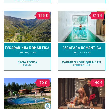
125 €
311 €
ESCAPADINHA ROMÂNTICA
ESCAPADA ROMÂNTICA
1 NOITE(S) • 2 PAX
1 NOITE(S) • 2 PAX
CASA TOSCA
CARMO´S BOUTIQUE HOTEL
FÁTIMA
PONTE DE LIMA
70 €
140 €