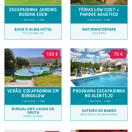
ESCAPADINHA JARDINS
FÉRIAS LOW COST +
BUDDHA EDEN
PARQUE AQUÁTICO
1 NOITE(S) • 2 PAX
5 NOITE(S) • 2 PAX
ÁGUA D´ALMA HOTEL
NATURWATERPARK
FOZ DO ARELHO
VILA REAL
102 €
75 €
VERÃO: ESCAPADINHA EM
PROGRAMA ESCAPADINHA
BUNGALOW
NO ALENTEJO
2 NOITE(S) • 2 PAX
1 NOITE(S) • 2 PAX
BUNGALOWS CASAS DA
OUTEIRO DO BARRO
GRUTA
REGUENGOS DE MONSARAZ
PORTO DE MÓS