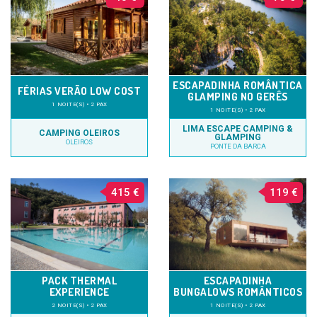
ESCAPADINHA ROMÂNTICA
FÉRIAS VERÃO LOW COST
GLAMPING NO GERÊS
1 NOITE(S) • 2 PAX
1 NOITE(S) • 2 PAX
LIMA ESCAPE CAMPING &
CAMPING OLEIROS
GLAMPING
OLEIROS
PONTE DA BARCA
415 €
119 €
PACK THERMAL
ESCAPADINHA
EXPERIENCE
BUNGALOWS ROMÂNTICOS
2 NOITE(S) • 2 PAX
1 NOITE(S) • 2 PAX