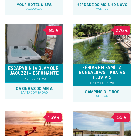
YOUR HOTEL & SPA
HERDADE DO MOINHO NOVO
ALCOBAÇA
MONTIJO
85 €
276 €
FÉRIAS EM FAMÍLIA
ESCAPADINHA GLAMOUR:
BUNGALOWS - PRAIAS
JACUZZI + ESPUMANTE
FLUVIAIS
1 NOITE(S) • 1 PAX
3 NOITE(S) • 4 PAX
CASINHAS DO MIGA
CAMPING OLEIROS
SANTA COMBA DÃO
OLEIROS
159 €
55 €