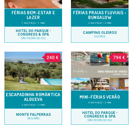
FÉRIAS BEM-ESTAR E
FÉRIAS PRAIAS FLUVIAIS -
LAZER
BUNGALOW
7 NOITE(S) • 1 PAX
2 NOITE(S) • 2 PAX
HOTEL DO PARQUE -
CAMPING OLEIROS
CONGRESS & SPA
OLEIROS
SÃO PEDRO DO SUL
240 €
794 €
ESCAPADINHA ROMÂNTICA
MINI-FÉRIAS VERÃO
ALQUEVA
4 NOITE(S) • 2 PAX
2 NOITE(S) • 2 PAX
HOTEL DO PARQUE -
MONTE FALPERRAS
CONGRESS & SPA
MOURÃO
SÃO PEDRO DO SUL