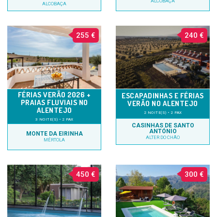
ALCOBAÇA
ALCOBAÇA
255 €
240 €
FÉRIAS VERÃO 2026 +
ESCAPADINHAS E FÉRIAS
PRAIAS FLUVIAIS NO
VERÃO NO ALENTEJO
ALENTEJO
2 NOITE(S) • 2 PAX
3 NOITE(S) • 2 PAX
CASINHAS DE SANTO
ANTÓNIO
MONTE DA EIRINHA
ALTER DO CHÃO
MÉRTOLA
450 €
300 €