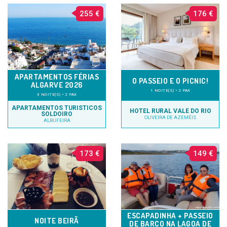
255 €
176 €
APARTAMENTOS FÉRIAS
O PASSEIO E O PICNIC!
ALGARVE 2026
1 NOITE(S) • 2 PAX
3 NOITE(S) • 2 PAX
APARTAMENTOS TURISTICOS
HOTEL RURAL VALE DO RIO
SOLDOIRO
OLIVEIRA DE AZEMÉIS
ALBUFEIRA
173 €
149 €
ESCAPADINHA + PASSEIO
NOITE BEIRÃ
DE BARCO NA LAGOA DE