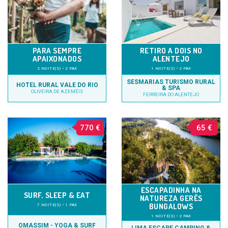
PARA SEMPRE
RETIRO A DOIS NO
APAIXONADOS
ALENTEJO
2 NOITE(S) • 2 PAX
1 NOITE(S) • 2 PAX
SESMARIAS TURISMO RURAL
HOTEL RURAL VALE DO RIO
& SPA
OLIVEIRA DE AZEMÉIS
FERREIRA DO ALENTEJO
770 €
65 €
ESCAPADINHA NA
SURF, SLEEP & EAT
NATUREZA GERÊS
BUNGALOWS
7 NOITE(S) • 1 PAX
1 NOITE(S) • 2 PAX
OMASSIM - YOGA & SURF