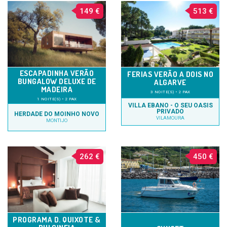
149 €
513 €
ESCAPADINHA VERÃO
FERIAS VERÃO A DOIS NO
BUNGALOW DELUXE DE
ALGARVE
MADEIRA
3 NOITE(S) • 2 PAX
1 NOITE(S) • 2 PAX
VILLA EBANO - O SEU OASIS
PRIVADO
HERDADE DO MOINHO NOVO
VILAMOURA
MONTIJO
262 €
450 €
PROGRAMA D. QUIXOTE &