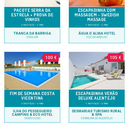
PACOTE SERRA DA
ESCAPADINHA COM
ESTRELA + PROVA DE
MASSAGEM - SWEDISH
VINHOS
MASSAGE
2 NOITE(S) • 2 PAX
1 NOITE(S) • 2 PAX
TRANCA DA BARRIGA
ÁGUA D´ALMA HOTEL
COVILHÃ
FOZ DO ARELHO
100 €
105 €
FIM DE SEMANA COSTA
ESCAPADINHA VERÃO
VICENTINA
DELUXE ALENTEJO
2 NOITE(S) • 2 PAX
1 NOITE(S) • 2 PAX
ILHA DO PESSEGUEIRO
SESMARIAS TURISMO RURAL
CAMPING & ECO HOTEL
& SPA
PORTO COVO
FERREIRA DO ALENTEJO