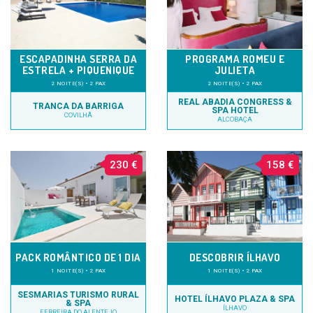
ESCAPADINHA SERRA DA
PROGRAMA ROMEU E
ESTRELA + PIQUENIQUE
JULIETA
2 NOITE(S) • 2 PAX
2 NOITE(S) • 2 PAX
REAL ABADIA CONGRESS &
TRANCA DA BARRIGA
SPA HOTEL
COVILHÃ
ALCOBAÇA
230 €
158 €
PACK ROMÂNTICO DE 1 DIA
DESCOBRIR ÍLHAVO
1 NOITE(S) • 2 PAX
1 NOITE(S) • 2 PAX
SESMARIAS TURISMO RURAL
HOTEL ÍLHAVO PLAZA & SPA
& SPA
ÍLHAVO
FERREIRA DO ALENTEJO