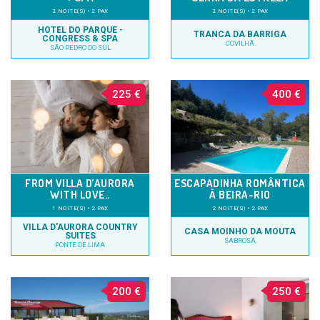
2 NOITE(S) • 2 PAX
2 NOITE(S) • 2 PAX
HOTEL DO PARQUE -
TRANCA DA BARRIGA
CONGRESS & SPA
COVILHÃ
SÃO PEDRO DO SUL
225 €
400 €
FROM VILLA D’AURORA
ESCAPADINHA ROMÂNTICA
WITH LOVE..
À BEIRA-RIO
1 NOITE(S) • 2 PAX
2 NOITE(S) • 2 PAX
VILLA D'AURORA COUNTRY
CASA MOINHO DA MOUTA
SUITES
SABROSA
PONTE DE LIMA
200 €
250 €