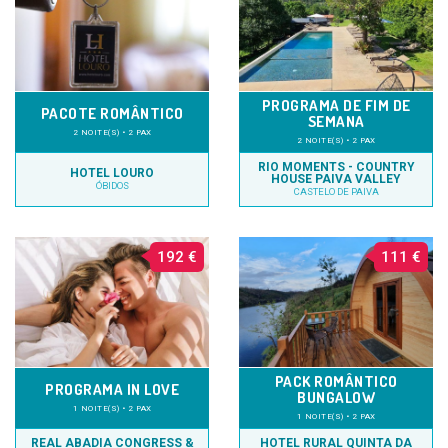
PROGRAMA DE FIM DE
PACOTE ROMÂNTICO
SEMANA
2 NOITE(S) • 2 PAX
2 NOITE(S) • 2 PAX
RIO MOMENTS - COUNTRY
HOTEL LOURO
HOUSE PAIVA VALLEY
ÓBIDOS
CASTELO DE PAIVA
192 €
111 €
PACK ROMÂNTICO
PROGRAMA IN LOVE
BUNGALOW
1 NOITE(S) • 2 PAX
1 NOITE(S) • 2 PAX
REAL ABADIA CONGRESS &
HOTEL RURAL QUINTA DA