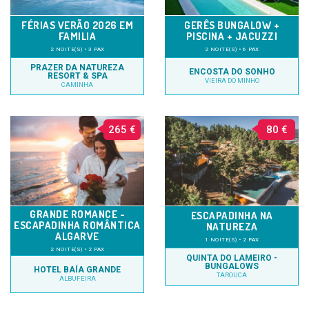
FÉRIAS VERÃO 2026 EM
GERÊS BUNGALOW +
FAMILIA
PISCINA + JACUZZI
2 NOITE(S) • 3 PAX
2 NOITE(S) • 6 PAX
PRAZER DA NATUREZA
ENCOSTA DO SONHO
RESORT & SPA
VIEIRA DO MINHO
CAMINHA
265 €
80 €
GRANDE ROMANCE -
ESCAPADINHA NA
ESCAPADINHA ROMÂNTICA
NATUREZA
ALGARVE
1 NOITE(S) • 2 PAX
2 NOITE(S) • 2 PAX
QUINTA DO LAMEIRO -
BUNGALOWS
HOTEL BAÍA GRANDE
TAROUCA
ALBUFEIRA