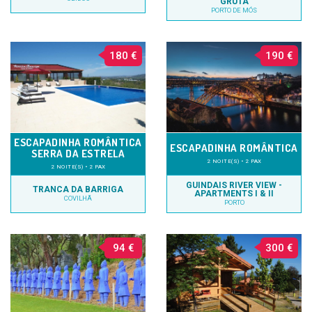
GRUTA
PORTO DE MÓS
180 €
190 €
ESCAPADINHA ROMÂNTICA
ESCAPADINHA ROMÂNTICA
SERRA DA ESTRELA
2 NOITE(S) • 2 PAX
2 NOITE(S) • 2 PAX
GUINDAIS RIVER VIEW -
TRANCA DA BARRIGA
APARTMENTS I & II
COVILHÃ
PORTO
94 €
300 €