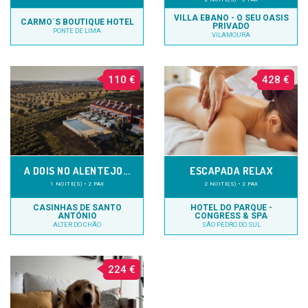
VILLA EBANO - O SEU OASIS
CARMO´S BOUTIQUE HOTEL
PRIVADO
PONTE DE LIMA
VILAMOURA
110 €
428 €
A DOIS NO ALENTEJO...
ESCAPADA RELAX
1 NOITE(S) • 2 PAX
2 NOITE(S) • 2 PAX
CASINHAS DE SANTO
HOTEL DO PARQUE -
ANTÓNIO
CONGRESS & SPA
ALTER DO CHÃO
SÃO PEDRO DO SUL
224 €