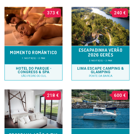
373 €
240 €
ESCAPADINHA VERÃO
MOMENTO ROMÂNTICO
2026 GERÊS
1 NOITE(S) • 2 PAX
2 NOITE(S) • 2 PAX
HOTEL DO PARQUE -
LIMA ESCAPE CAMPING &
CONGRESS & SPA
GLAMPING
SÃO PEDRO DO SUL
PONTE DA BARCA
218 €
600 €