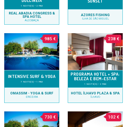
DULCINEIA
SUNSET
1 NOITE(S) • 2 PAX
REAL ABADIA CONGRESS &
AZORES FISHING
SPA HOTEL
ILHA DE SÃO MIGUEL
ALCOBAÇA
985 €
238 €
PROGRAMA HOTEL + SPA:
INTENSIVE SURF & YOGA
BELEZA E BEM-ESTAR
7 NOITE(S) • 1 PAX
1 NOITE(S) • 2 PAX
OMASSIM - YOGA & SURF
HOTEL ÍLHAVO PLAZA & SPA
ERICEIRA
ÍLHAVO
730 €
102 €