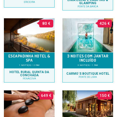
LIMA ESCAPE CAMPING &
ERICEIRA
GLAMPING
PONTE DA BARCA
80 €
426 €
ESCAPADINHA HOTEL &
3 NOITES COM JANTAR
SPA
INCLUÍDO
1 NOITE(S) • 2 PAX
3 NOITE(S) • 1 PAX
HOTEL RURAL QUINTA DA
CARMO´S BOUTIQUE HOTEL
CONCHADA
PONTE DE LIMA
PENACOVA
649 €
150 €