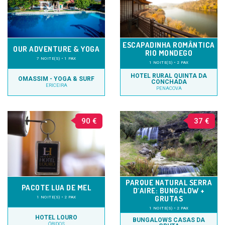
ESCAPADINHA ROMÂNTICA
OUR ADVENTURE & YOGA
RIO MONDEGO
7 NOITE(S) • 1 PAX
1 NOITE(S) • 2 PAX
HOTEL RURAL QUINTA DA
OMASSIM - YOGA & SURF
CONCHADA
ERICEIRA
PENACOVA
90 €
37 €
PARQUE NATURAL SERRA
PACOTE LUA DE MEL
D´AIRE: BUNGALOW +
GRUTAS
1 NOITE(S) • 2 PAX
1 NOITE(S) • 2 PAX
HOTEL LOURO
BUNGALOWS CASAS DA
ÓBIDOS