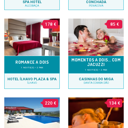
SPA HOTEL
CONCHADA
ALCOBAÇA
PENACOVA
178 €
85 €
MOMENTOS A DOIS... COM
ROMANCE A DOIS
JACUZZI
1 NOITE(S) • 2 PAX
1 NOITE(S) • 2 PAX
HOTEL ÍLHAVO PLAZA & SPA
CASINHAS DO MIGA
ÍLHAVO
SANTA COMBA DÃO
220 €
134 €