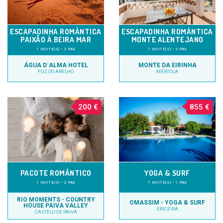
ESCAPADINHA ROMÂNTICA
ESCAPADINHA ROMÂNTICA
PAIXÃO À BEIRA MAR
MONTE ALENTEJANO
1 NOITE(S) • 2 PAX
1 NOITE(S) • 2 PAX
ÁGUA D´ALMA HOTEL
MONTE DA EIRINHA
FOZ DO ARELHO
MÉRTOLA
200 €
855 €
PACOTE ROMÂNTICO
YOGA & SURF
1 NOITE(S) • 2 PAX
7 NOITE(S) • 1 PAX
RIO MOMENTS - COUNTRY
OMASSIM - YOGA & SURF
HOUSE PAIVA VALLEY
ERICEIRA
CASTELO DE PAIVA