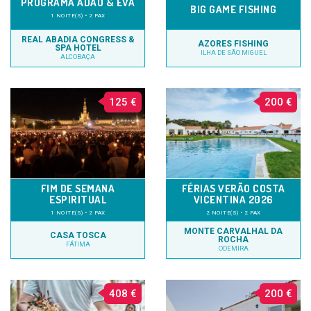
PROGRAMA ADÃO & EVA
BIG GAME FISHING
1 NOITE(S) • 2 PAX
REAL ABADIA CONGRESS &
AZORES FISHING
SPA HOTEL
ILHA DE SÃO MIGUEL
ALCOBAÇA
125 €
200 €
FIM DE SEMANA
FÉRIAS VERÃO COSTA
ESPIRITUAL
VICENTINA 2026
1 NOITE(S) • 2 PAX
2 NOITE(S) • 2 PAX
MONTE CARVALHAL DA
CASA TOSCA
ROCHA
FÁTIMA
ODEMIRA
408 €
200 €