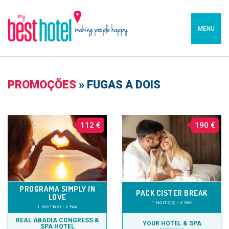
MENU
PROMOÇÕES
»
FUGAS A DOIS
112 €
190 €
PROGRAMA SIMPLY IN
PACK CISTER BREAK
LOVE
1 NOITE(S) • 2 PAX
1 NOITE(S) • 2 PAX
REAL ABADIA CONGRESS &
YOUR HOTEL & SPA
SPA HOTEL