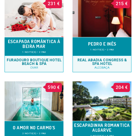
231 €
215 €
ESCAPADA ROMÂNTICA À
PEDRO E INÊS
BEIRA MAR
1 NOITE(S) • 2 PAX
1 NOITE(S) • 2 PAX
FURADOURO BOUTIQUE HOTEL
REAL ABADIA CONGRESS &
BEACH & SPA
SPA HOTEL
OVAR
ALCOBAÇA
590 €
204 €
ESCAPADINHA ROMANTICA
O AMOR NO CARMO'S
ALGARVE
2 NOITE(S) • 2 PAX
2 NOITE(S) • 3 PAX