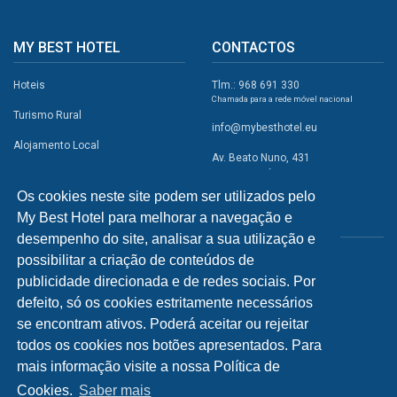
MY BEST HOTEL
CONTACTOS
Hoteis
Tlm.: 968 691 330
Chamada para a rede móvel nacional
Turismo Rural
info@mybesthotel.eu
Alojamento Local
Av. Beato Nuno, 431
2495-401 Fátima
Promoções
Os cookies neste site podem ser utilizados pelo
Campismo
My Best Hotel para melhorar a navegação e
REDES SOCIAIS
Atividades
desempenho do site, analisar a sua utilização e
possibilitar a criação de conteúdos de
Restaurantes
publicidade direcionada e de redes sociais. Por
A Visitar
defeito, só os cookies estritamente necessários
se encontram ativos. Poderá aceitar ou rejeitar
INFORMAÇÕES
todos os cookies nos botões apresentados. Para
mais informação visite a nossa Política de
Política de Privacidade
Cookies.
Saber mais