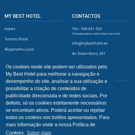
MY BEST HOTEL
CONTACTOS
Hoteis
Tlm.: 968 691 330
Chamada para a rede móvel nacional
Turismo Rural
info@mybesthotel.eu
Alojamento Local
Av. Beato Nuno, 431
2495-401 Fátima
Promoções
Os cookies neste site podem ser utilizados pelo
Campismo
My Best Hotel para melhorar a navegação e
REDES SOCIAIS
Atividades
desempenho do site, analisar a sua utilização e
possibilitar a criação de conteúdos de
Restaurantes
publicidade direcionada e de redes sociais. Por
A Visitar
defeito, só os cookies estritamente necessários
se encontram ativos. Poderá aceitar ou rejeitar
INFORMAÇÕES
todos os cookies nos botões apresentados. Para
mais informação visite a nossa Política de
Política de Privacidade
Cookies.
Saber mais