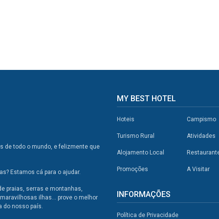
MY BEST HOTEL
Hoteis
Campismo
Turismo Rural
Atividades
os de todo o mundo, e felizmente que
Alojamento Local
Restaurant
Promoções
A Visitar
s? Estamos cá para o ajudar.
de praias, serras e montanhas,
INFORMAÇÕES
maravilhosas ilhas... prove o melhor
a do nosso país.
Política de Privacidade